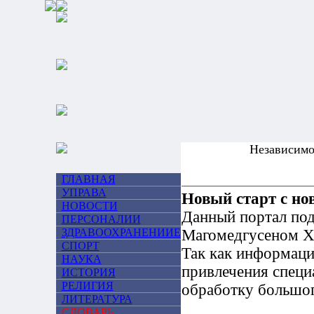
Независим
ГЛАВНАЯ
УПРАВА
Новый старт с но
НОВОСТИ
Данный портал под
ПЕРСОНАЛИИ
ЗДРАВООХРАНЕНИИЕ
Магомедгусеном Ха
СПОРТ
Так как информаци
НАУКА
привлечения специ
ИСТОРИЯ
РЕЛИГИЯ
обработку большог
ЛИТЕРАТУРА
СЛОВАРЬ