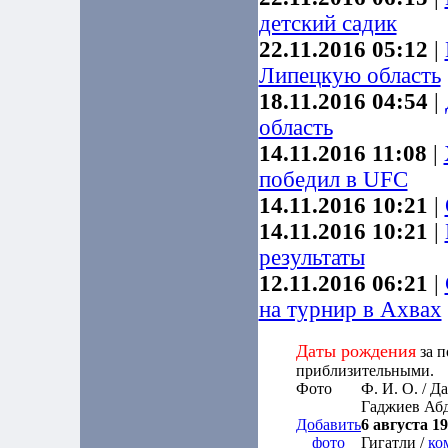
детский садик
22.11.2016 05:12
|
Липецкую область
18.11.2016 04:54
|
область
14.11.2016 11:08
|
победил в UFC
14.11.2016 10:21
|
14.11.2016 10:21
|
результаты
12.11.2016 06:21
|
на турнир в Ахвах
Даты рождения
за п
приблизительными.
Фото
Ф. И. О. / Д
Гаджиев Аб
Добавить
6 августа 19
фото
Гигатли /
ко