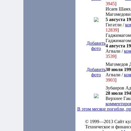
3945
]
Исаев Шамх
Магомедови
5 августа 19
Гигатли /
ко
12839
]
Гаджимагом
Гаджимагом
Добавить
4 августа 19
фото
Агвали /
ком
3539
]
Магомедов 
Добавить
30 июля 1993
фото
Агвали /
ком
3903
]
Зубаиров А
28 июля 1940
Верхнее Гак
комментиро
В этом месяце погибли, 
© 1999—2013 Сайт кул
Техническое и финанс