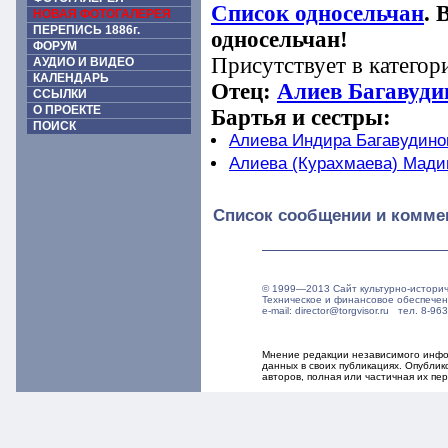
Список односельчан
. 
НОВАЯ ФОТОГАЛЕРЕЯ
ПЕРЕПИСЬ 1886г.
односельчан!
ФОРУМ
Присутствует в категор
АУДИО И ВИДЕО
КАЛЕНДАРЬ
Отец:
Алиев Багавуди
ССЫЛКИ
О ПРОЕКТЕ
Бартья и сестры:
ПОИСК
Алиева Индира Багавудино
Алиева (Курахмаева) Мади
Список сообщении и комме
© 1999—2013 Сайт культурно-истори
Техническое и финансовое обеспече
e-mail: director@torgvisor.ru тел. 8-
Мнение редакции независимого инфор
данных в своих публикациях. Опубли
авторов, полная или частичная их п