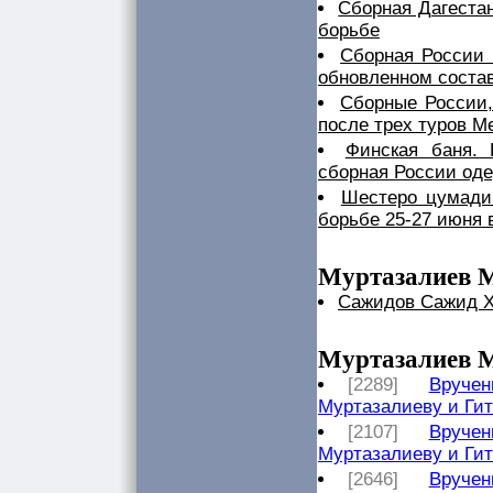
Сборная Дагеста
борьбе
Сборная России 
обновленном соста
Сборные России,
после трех туров М
Финская баня.
сборная России од
Шестеро цумади
борьбе 25-27 июня в
Муртазалиев М
Сажидов Сажид 
Муртазалиев М
[2289]
Вручен
Муртазалиеву и Ги
[2107]
Вручен
Муртазалиеву и Ги
[2646]
Вручен