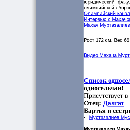
юридический факу
олимпийской сборно
Олимпийский канал
Интервью с Махачо
Махач Муртазалиев
Рост 172 см. Вес 66 
Видео Махача Мурт
Список односе
односельчан!
Присутствует в 
Отец:
Далгат
Бартья и сестр
Муртазалиев Мус
Муртазалиев Махач