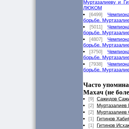
Муртазалиеву и Ги
ЛЮКОМ
[6499]
Чемпиона
борьбе. Муртазали
[5011]
Чемпиона
борьбе. Муртазали
[4807]
Чемпиона
борьбе. Муртазали
[3750]
Чемпиона
борьбе. Муртазали
[7938]
Чемпиона
борьбе. Муртазали
Часто упомина
Махач (не боле
[9]
Сажидов Саж
[2]
Муртазалиев 
[2]
Муртазалиев 
[1]
Гитинов Хаб
[1]
Гитинов Исха