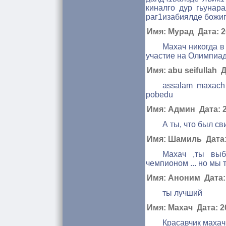
киналго дур гьунар
раг1изабиялде божиг
Имя: Мурад Дата: 20
Махач никогда в
участие на Олимпиа
Имя: abu seifullah Д
assalam maxach 
pobedu
Имя: Админ Дата: 2
А ты, что был св
Имя: Шамиль Дата: 
Махач ,ты выб
чемпионом ... но мы т
Имя: Аноним Дата: 
ты лучший
Имя: Махач Дата: 20
Красавчик махач