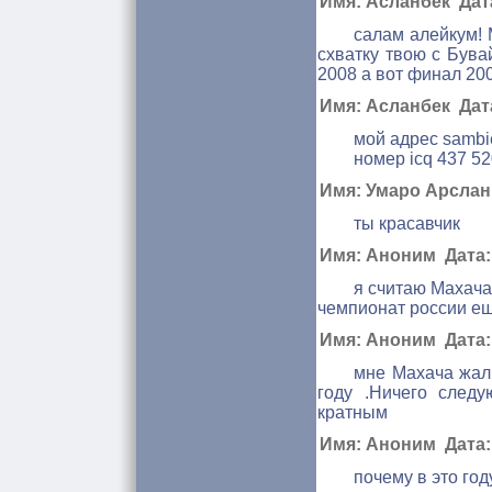
Имя: Асланбек Дата
салам алейкум! 
схватку твою с Бува
2008 а вот финал 200
Имя: Асланбек Дата
мой адрес sambie
номер icq 437 52
Имя: Умаро Арслан 
ты красавчик
Имя: Аноним Дата: 
я считаю Махача
чемпионат россии ещ
Имя: Аноним Дата: 
мне Махача жалк
году .Ничего след
кратным
Имя: Аноним Дата: 
почему в это го