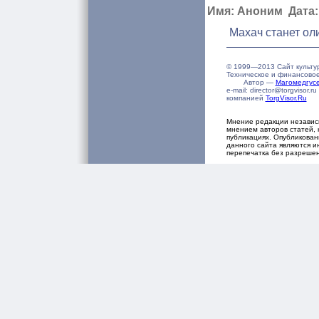
Имя: Аноним Дата: 
Махач станет ол
© 1999—2013 Сайт культу
Техническое и финансово
Автор —
Магомедгу
e-mail: director@torgvisor
компанией
TorgVisor.Ru
Мнение редакции независ
мнением авторов статей, 
публикациях. Опубликова
данного сайта являются и
перепечатка без разреше