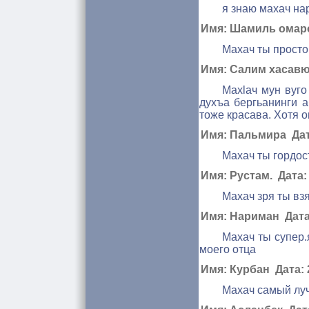
я знаю махач на
Имя: Шамиль омаров
Махач ты просто 
Имя: Салим хасавюр
Махlач мун вуго
духъа бергьанинги а
тоже красава. Хотя о
Имя: Пальмира Дата
Махач ты гордос
Имя: Рустам. Дата: 
Махач зря ты вз
Имя: Нариман Дата:
Махач ты супер.
моего отца
Имя: Курбан Дата: 2
Махач самый лу