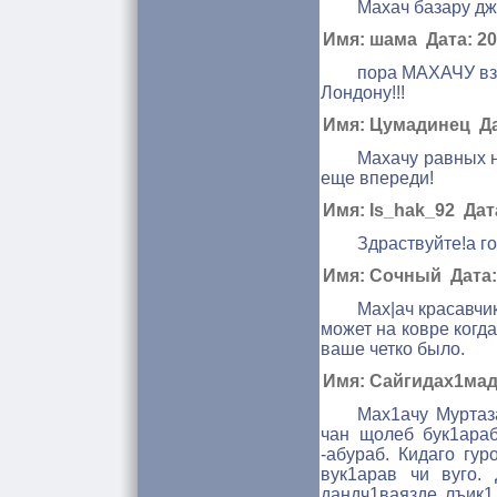
Махач базару дже
Имя: шама Дата: 201
пора МАХАЧУ взя
Лондону!!!
Имя: Цумадинец Дат
Махачу равных н
еще впереди!
Имя: Is_hak_92 Дата
Здраствуйте!а г
Имя: Сочный Дата: 
Мах|ач красавчик
может на ковре когда
ваше четко было.
Имя: Сайгидах1мад 
Мах1ачу Муртаза
чан щолеб бук1араб
-абураб. Кидаго гур
вук1арав чи вуго. 
дандч1ваязде лъик1