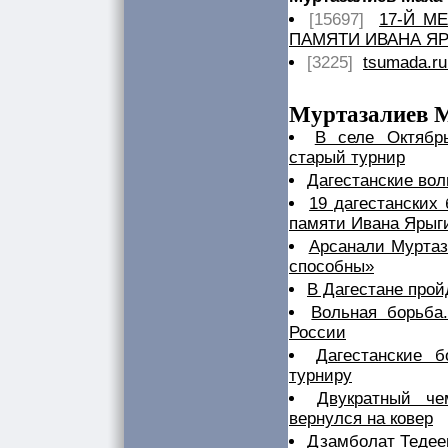
[15697]
17-Й М
ПАМЯТИ ИВАНА Я
[3225]
tsumada.ru
Муртазалиев М
В селе Октябрь
старый турнир
Дагестанские вол
19 дагестанских
памяти Ивана Ярыг
Арсанали Муртаз
способны»
В Дагестане прой
Вольная борьба
России
Дагестанские 
турниру
Двукратный ч
вернулся на ковер
Дзамболат Тедеев