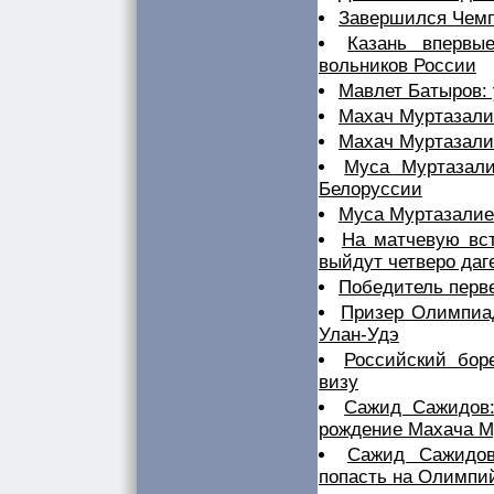
Завершился Чемп
Казань впервы
вольников России
Мавлет Батыров:
Махач Муртазали
Махач Муртазалие
Муса Муртазали
Белоруссии
Муса Муртазалие
На матчевую вс
выйдут четверо даг
Победитель перв
Призер Олимпиад
Улан-Удэ
Российский бор
визу
Сажид Сажидов:
рождение Махача М
Сажид Сажидов
попасть на Олимпий