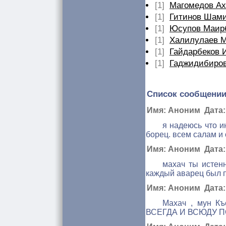
[1]
Магомедов А
[1]
Гитинов Шам
[1]
Юсупов Маир
[1]
Халилулаев М
[1]
Гайдарбеков 
[1]
Гаджидибиро
Список сообщении
Имя: Аноним Дата: 
я надеюсь что и
борец. всем салам и
Имя: Аноним Дата: 
махач ты истен
каждый аварец был п
Имя: Аноним Дата: 
Махач , мун К
ВСЕГДА И ВСЮДУ ПО