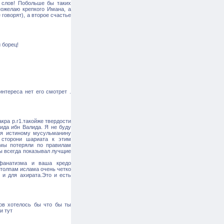
т слов! Побольше бы таких
пожелаю крепкого Имана, а
говорят), а второе счастье
 борец!
нтереса нет его смотрет .
кра р.г1.такойже твердости
ида ибн Валида. Я не буду
ся истиному мусульманину
 сторони шариата к этим
 мы потеряли по правилам
ты всегда показывал лучщие
 фанатизма и ваша кредо
столпам ислама очень четко
 и для ахирата.Это и есть
ов хотелось бы что бы ты
и тут