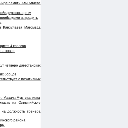
рнире памяти Али Алиева
 победную эстафету
 необходимо возродить
а
и Канзулаева Магомеда
щихся 4 классов
на ковер
ут четверо дагестанских
их борцов
тельствует о позитивных
ие Махача Муртузалиева
опасть на Олимпийские
 на должность тренера
динского района
рб.