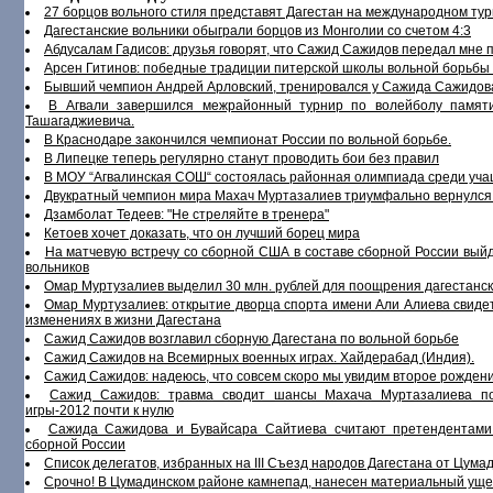
27 борцов вольного стиля представят Дагестан на международном ту
Дагестанские вольники обыграли борцов из Монголии со счетом 4:3
Абдусалам Гадисов: друзья говорят, что Сажид Сажидов передал мне
Арсен Гитинов: победные традиции питерской школы вольной борьбы
Бывший чемпион Андрей Арловский, тренировался у Сажида Сажидов
В Агвали завершился межрайонный турнир по волейболу памят
Ташагаджиевича.
В Краснодаре закончился чемпионат России по вольной борьбе.
В Липецке теперь регулярно станут проводить бои без правил
В МОУ “Агвалинская СОШ“ состоялась районная олимпиада среди уча
Двукратный чемпион мира Махач Муртазалиев триумфально вернулся 
Дзамболат Тедеев: "Не стреляйте в тренера"
Кетоев хочет доказать, что он лучший борец мира
На матчевую встречу со сборной США в составе сборной России выйд
вольников
Омар Муртузалиев выделил 30 млн. рублей для поощрения дагестанск
Омар Муртузалиев: открытие дворца спорта имени Али Алиева свиде
изменениях в жизни Дагестана
Сажид Сажидов возглавил сборную Дагестана по вольной борьбе
Сажид Сажидов на Всемирных военных играх. Хайдерабад (Индия).
Сажид Сажидов: надеюсь, что совсем скоро мы увидим второе рожден
Сажид Сажидов: травма сводит шансы Махача Муртазалиева п
игры-2012 почти к нулю
Сажида Сажидова и Бувайсара Сайтиева считают претендентами
сборной России
Список делегатов, избранных на III Съезд народов Дагестана от Цума
Срочно! В Цумадинском районе камнепад, нанесен материальный уще