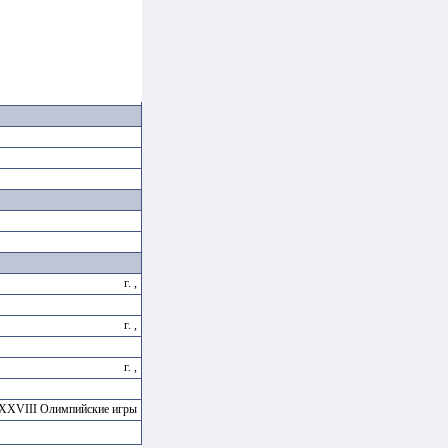
г. ,
г. ,
г. ,
 XXVIII Олимпийские игры