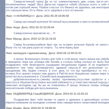
Сажид-истинный горец! Да че тут комментировать даж, скажу прсто-не
богоюоязненных людей. Весь Дагестан гордится тобой!;-)больше всего я тебе 
потом уже хорошей жены. Первое счастье это Иман(а не здоровье, как некоторые 
это хорошая жена. Есть Иман, есть здоровье и все остальное.
Имя: =>>КУБИНЕЦ<<= Дата: 2011-05-29 18:06:58
Сажид настоящий мужчина! Истинный мусульманин и просто великолепный
Имя: Аида Дата: 2011-02-23 22:26:44
Сажид конечно красавчик но.... !!!
Имя: Мурад Дата: 2010-12-30 22:19:25
Сажид Ассаламуалайкум брат как ты оставил вольную борьбу не какого и
Жаль что ты так рана ушел из спорта . Ты личи борец брат
Имя: махмудов гаджимагамед. Дата: 2010-02-13 00:21:01
я прошу Всевышнего Аллагь для тебя в этой жизни такого имана как уАбуБа
в принципах вери как уОмара ибн Хатаба и столько побед сколько их было Хал
поздравлять тебя безвозратно ушедщими бесценными годами .И не подобает
заниматся тем чему противоречить здравый смысль.И нет дозволение со
праздникам. Мы будем считать в этот день то что мы приобрели,и то что
ислама.Этот анализ откроет нам дорогу в Рай.На всех борцовских коврах мира 
качества мусульманина ю .Спокойствые,выдержанность,
доброжелательность,самому ярому пративнику,отсуствия грубости и
простата в обшении.Безусловно высокий набожность,и отвествественый подход 
замечают молодежь где бы вы не появлялись.Я прошу Аллагьа теперь победи
окончательная победа для мусульманина.
Имя: ХАДЖИМУРАД СираЖУДИНОВ Дата: 2010-02-11 22:02:15
Поздравляю брат тебя желаю те удачи и здоровья и дальнейших успех
обратил внимание на молодежь селение ново гаквари много талантливой молодеж
Имя: khadis Дата: 2010-02-11 19:49:32