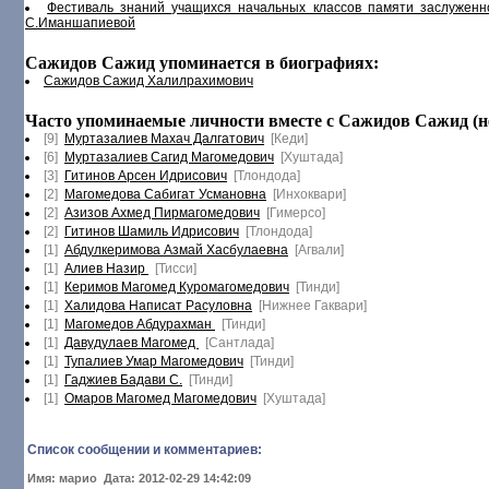
Фестиваль знаний учащихся начальных классов памяти заслужен
С.Иманшапиевой
Сажидов Сажид упоминается в биографиях:
Сажидов Сажид Халилрахимович
Часто упоминаемые личности вместе с Сажидов Сажид (не
[9]
Муртазалиев Махач Далгатович
[Кеди]
[6]
Муртазалиев Сагид Магомедович
[Хуштада]
[3]
Гитинов Арсен Идрисович
[Тлондода]
[2]
Магомедова Сабигат Усмановна
[Инхоквари]
[2]
Азизов Ахмед Пирмагомедович
[Гимерсо]
[2]
Гитинов Шамиль Идрисович
[Тлондода]
[1]
Абдулкеримова Азмай Хасбулаевна
[Агвали]
[1]
Алиев Назир
[Тисси]
[1]
Керимов Магомед Куромагомедович
[Тинди]
[1]
Халидова Написат Расуловна
[Нижнее Гаквари]
[1]
Магомедов Абдурахман
[Тинди]
[1]
Давудулаев Магомед
[Сантлада]
[1]
Тупалиев Умар Магомедович
[Тинди]
[1]
Гаджиев Бадави С.
[Тинди]
[1]
Омаров Магомед Магомедович
[Хуштада]
Список сообщении и комментариев:
Имя: марио Дата: 2012-02-29 14:42:09