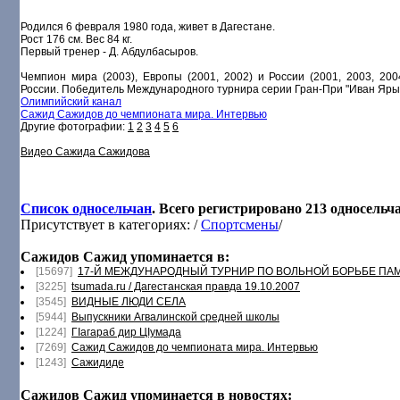
Родился 6 февраля 1980 года, живет в Дагестане.
Рост 176 см. Вес 84 кг.
Первый тренер - Д. Абдулбасыров.
Чемпион мира (2003), Европы (2001, 2002) и России (2001, 2003, 20
России. Победитель Международного турнира серии Гран-При "Иван Ярыг
Олимпийский канал
Сажид Сажидов до чемпионата мира. Интервью
Другие фотографии:
1
2
3
4
5
6
Видео Сажида Сажидова
Список односельчан
. Всего регистрировано 213 односельч
Присутствует в категориях: /
Спортсмены
/
Сажидов Сажид упоминается в:
[15697]
17-Й МЕЖДУНАРОДНЫЙ ТУРНИР ПО ВОЛЬНОЙ БОРЬБЕ ПА
[3225]
tsumada.ru / Дагестанская правда 19.10.2007
[3545]
ВИДНЫЕ ЛЮДИ СЕЛА
[5944]
Выпускники Агвалинской средней школы
[1224]
ГIагараб дир ЦIумада
[7269]
Сажид Сажидов до чемпионата мира. Интервью
[1243]
Сажидиде
Сажидов Сажид упоминается в новостях: