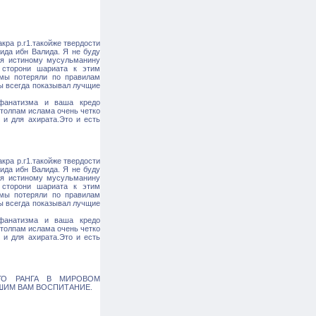
кра р.г1.такойже твердости
ида ибн Валида. Я не буду
ся истиному мусульманину
 сторони шариата к этим
 мы потеряли по правилам
ты всегда показывал лучщие
 фанатизма и ваша кредо
столпам ислама очень четко
 и для ахирата.Это и есть
кра р.г1.такойже твердости
ида ибн Валида. Я не буду
ся истиному мусульманину
 сторони шариата к этим
 мы потеряли по правилам
ты всегда показывал лучщие
 фанатизма и ваша кредо
столпам ислама очень четко
 и для ахирата.Это и есть
ГО РАНГА В МИРОВОМ
ШИМ ВАМ ВОСПИТАНИЕ.