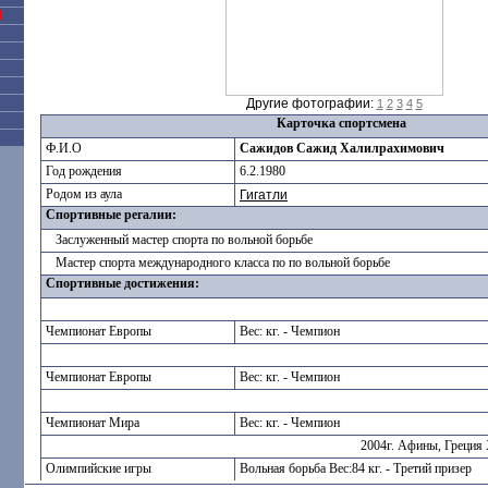
Я
Другие фотографии:
1
2
3
4
5
Карточка спортсмена
Ф.И.О
Сажидов Сажид Халилрахимович
Год рождения
6.2.1980
Родом из аула
Гигатли
Спортивные регалии:
Заслуженный мастер спорта по вольной борьбе
Мастер спорта международного класса по по вольной борьбе
Спортивные достижения:
Чемпионат Европы
Вес: кг. - Чемпион
Чемпионат Европы
Вес: кг. - Чемпион
Чемпионат Мира
Вес: кг. - Чемпион
2004г. Афины, Греция
Олимпийские игры
Вольная борьба Вес:84 кг. - Третий призер