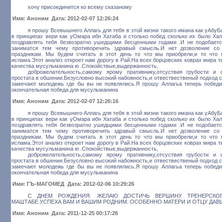
хочу присоединится ко всему сказаному
Имя: Аноним Дата: 2012-02-07 12:26:24
я прошу Всевышнего Аллагь для тебя в этой жизни такого имана как уАбуБа
в принципах вери как уОмара ибн Хатаба и столько побед сколько их было Хал
поздравлять тебя безвозратно ушедщими бесценными годами .И не подобает
заниматся тем чему противоречить здравый смысль.И нет дозволение со
праздникам. Мы будем считать в этот день то что мы приобрели,и то что
ислама.Этот анализ откроет нам дорогу в Рай.На всех борцовских коврах мира 
качества мусульманина ю .Спокойствые,выдержанность,
доброжелательность,самому ярому пративнику,отсуствия грубости и
простата в обшении.Безусловно высокий набожность,и отвествественый подход 
замечают молодежь где бы вы не появлялись.Я прошу Аллагьа теперь победи
окончательная победа для мусульманина
Имя: Аноним Дата: 2012-02-07 12:26:16
я прошу Всевышнего Аллагь для тебя в этой жизни такого имана как уАбуБа
в принципах вери как уОмара ибн Хатаба и столько побед сколько их было Хал
поздравлять тебя безвозратно ушедщими бесценными годами .И не подобает
заниматся тем чему противоречить здравый смысль.И нет дозволение со
праздникам. Мы будем считать в этот день то что мы приобрели,и то что
ислама.Этот анализ откроет нам дорогу в Рай.На всех борцовских коврах мира 
качества мусульманина ю .Спокойствые,выдержанность,
доброжелательность,самому ярому пративнику,отсуствия грубости и
простата в обшении.Безусловно высокий набожность,и отвествественый подход 
замечают молодежь где бы вы не появлялись.Я прошу Аллагьа теперь победи
окончательная победа для мусульманина
Имя: ГЪ-МАГОМЕД Дата: 2012-02-06 10:29:26
С ДНЕМ РОЖДЕНИЯ. ЖЕЛАЮ ДОСТИЧЬ ВЕРШИНУ ТРЕНЕРСКО
МАШТАБЕ.УСПЕХА ВАМ И ВАШИМ РОДНИМ. ОСОБЕННО МАТЕРИ И ОТЦУ ДАВ
Имя: Аноним Дата: 2011-12-25 00:17:26