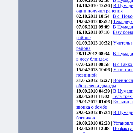
15.09.2011 02:38
|
В Цумади
14.10.2010 12:36
|
В Цумади
один получил ранения
02.10.2011 10:54
|
В с. Ново
19.04.2012 08:52
|
Тела дву
07.06.2011 09:09
|
В Цумади
16.10.2011 07:10
|
Базу бое
районе
01.09.2013 10:32
|
Учитель 
района
28.11.2012 08:34
|
В Цумади
в лесу блиндаж
07.03.2011 08:58
|
В с.Гакк
15.04.2013 10:06
|
Участник
повинной
31.05.2012 12:27
|
Военносл
обстреляли дважды
19.09.2010 04:39
|
В Цумади
28.04.2011 11:02
|
Тела трех
29.01.2012 01:06
|
Больница
звонка о бомбе
29.03.2012 07:34
|
В Цумади
боевиков
20.09.2010 02:28
|
Установл
13.04.2011 12:08
|
По факту