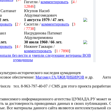
Гигатли /
комментировать
[
4 /
12846
]
 Салтанат
Юсупов Насиб
а
Абдулмагомедович
2 лет.
1 августа 1979 / 47 лет.
ировать
[
2 /
Саситли /
комментировать
[
3
/ 7738
]
аил
Насрудинова Патимат
Абдулкеримовна
лет.
30 июля 1960 / 66 лет.
ировать
[
4 /
Нижнее Гаквари /
комментировать
[
1 / 7890
]
пропали без вести и умерли следующие ветераны ВОВ
цумадинцы
ультурно-исторического наследия цумадинцев
нсовое обеспечение:
Магомед ГАДЖИДИБИРОВ
и др. Авто
gvisor.ru тел. 8-963-797-40-07 // CMS для этого проекта разработ
зависимого информационного агентства ЦУМАДА.РУ может не с
сть за достоверность приводимых данных в своих публикациях.
ые. Все материалы данного сайта являются интеллектуальной со