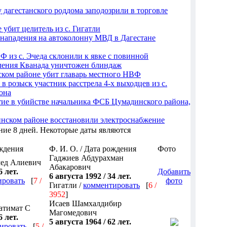
дагестанского роддома заподозрили в торговле
 убит целитель из с. Гигатли
 нападения на автоколонну МВД в Дагестане
Ф из с. Эчеда склонили к явке с повинной
еления Кванада уничтожен блиндаж
ском районе убит главарь местного НВФ
в розыск участник расстрела 4-х выходцев из с.
она
тие в убийстве начальника ФСБ Цумадинского района,
нском районе восстановили электроснабжение
ние 8 дней. Некоторые даты являются
ождения
Ф. И. О. / Дата рождения
Фото
Гаджиев Абдурахман
ед Алиевич
Абакарович
6 лет.
Добавить
6 августа 1992 / 34 лет.
ировать
[
7 /
фото
Гигатли /
комментировать
[
6 /
3952
]
Исаев Шамхалдибир
атимат С
Магомедович
6 лет.
5 августа 1964 / 62 лет.
ировать
[
5 /