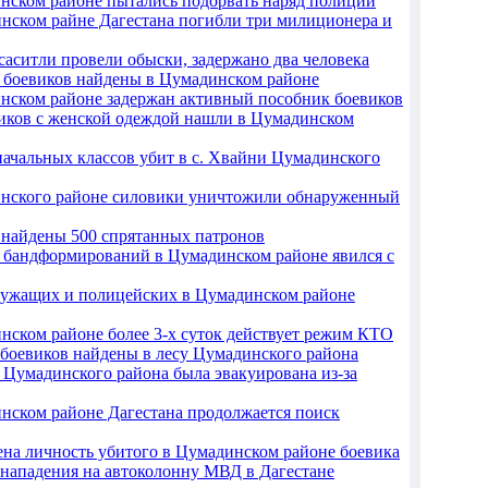
нском районе пытались подорвать наряд полиции
нском райне Дагестана погибли три милиционера и
саситли провели обыски, задержано два человека
х боевиков найдены в Цумадинском районе
нском районе задержан активный пособник боевиков
виков с женской одеждой нашли в Цумадинском
начальных классов убит в с. Хвайни Цумадинского
нского районе силовики уничтожили обнаруженный
о найдены 500 спрятанных патронов
 бандформирований в Цумадинском районе явился с
ужащих и полицейских в Цумадинском районе
нском районе более 3-х суток действует режим КТО
 боевиков найдены в лесу Цумадинского района
 Цумадинского района была эвакуирована из-за
нском районе Дагестана продолжается поиск
ена личность убитого в Цумадинском районе боевика
 нападения на автоколонну МВД в Дагестане