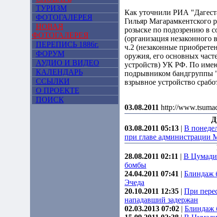
ТУРИЗМ
Как уточнили РИА "Дагеста
ФОТОГАЛЕРЕЯ
Гильяр Магарамкентского 
НОВАЯ
розыске по подозрению в с
ФОТОГАЛЕРЕЯ
(организация незаконного 
ПЕРЕПИСЬ 1886г.
ч.2 (незаконные приобретен
ФОРУМ
оружия, его основных част
АУДИО И ВИДЕО
устройств) УК РФ. По име
КАЛЕНДАРЬ
подрывником бандгруппы "
ССЫЛКИ
взрывное устройство сработ
О ПРОЕКТЕ
ПОИСК
03.08.2011
http://www.tsuma
Д
03.08.2011 05:13
|
В понедел
при главе администрации 
28.08.2011 02:11
|
В Цумади
бомбы
24.04.2011 07:41
|
Блиндаж 
Эчеда
20.10.2011 12:35
|
При пере
нападавший задержан
02.03.2013 07:02
|
Блиндаж 