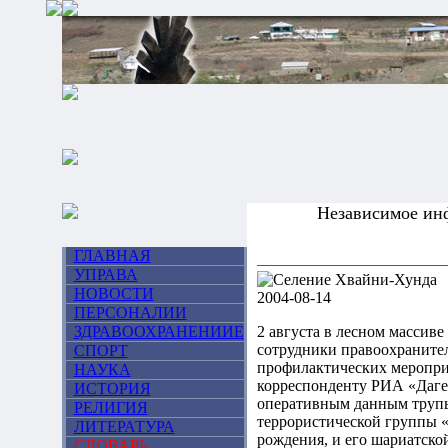
Независимое ин
ГЛАВНАЯ
УПРАВА
НОВОСТИ
ПЕРСОНАЛИИ
ЗДРАВООХРАНЕНИИЕ
2 августа в лесном массиве
сотрудники правоохранител
СПОРТ
профилактических меропри
НАУКА
корреспонденту РИА «Даге
ИСТОРИЯ
оперативным данным трупы
РЕЛИГИЯ
террористической группы 
ЛИТЕРАТУРА
рождения, и его шариатск
СЛОВАРЬ