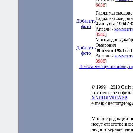
6036
]
Гаджимагомедова
Гаджимагомедовн
Добавить
4 августа 1994 / 3
фото
Агвали /
коммент
3546
]
Магомедов Джабр
Омарович
Добавить
30 июля 1993 / 33 
фото
Агвали /
коммент
3908
]
В этом месяце погибли, 
© 1999—2013 Сайт к
Техническое и фина
ХАЛИЛУЛЛАЕВ
e-mail: director@tor
Мнение редакции не
несут ответственно
недостоверные данн