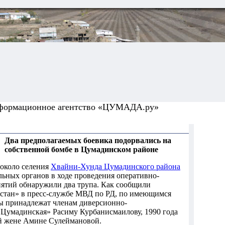
формационное агентство «ЦУМАДА.ру»
Два предполагаемых боевика подорвались на
собственной бомбе в Цумадинском районе
 около селения
Хвайни-Хунда Цумадинского района
ьных органов в ходе проведения оперативно-
ятий обнаружили два трупа. Как сообщили
стан» в пресс-службе МВД по РД, по имеющимся
 принадлежат членам диверсионно-
«Цумадинская» Расиму Курбанисмаилову, 1990 года
ой жене Амине Сулеймановой.