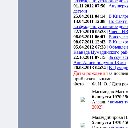
возбуждено уголовное дело
01.11.2012 07:50
|
Акушерку 
детьми
25.04.2011 04:14
|
В Кизляре
13.04.2011 12:08
|
По факту
возбуждено уголовное дело
22.10.2010 05:33
|
Члена НВ
08.06.2011 06:01
|
В лесу с
08.07.2011 12:43
|
В Кизляр
05.04.2012 07:38
|
Объявлен 
Кванада Цумадинского рай
22.10.2011 07:15
|
За соучас
Али Алиев получил 13 лет
20.03.2013 04:24
|
В Цумади
Даты рождения
за послед
приблизительными.
Фото
Ф. И. О. / Дата р
Магомедов Магом
6 августа 1970 / 5
Агвали /
коммент
2092
]
Малачдибирова П
5 августа 1970 / 5
Гигатли /
коммент