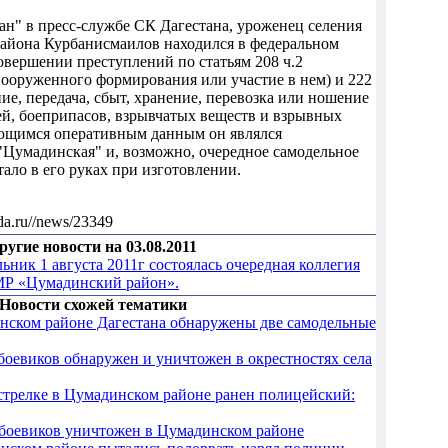
н" в пресс-службе СК Дагестана, уроженец селения
района Курбанисмаилов находился в федеральном
овершении преступлений по статьям 208 ч.2
вооруженного формирования или участие в нем) и 222
ие, передача, сбыт, хранение, перевозка или ношение
ей, боеприпасов, взрывчатых веществ и взрывных
ющимся оперативным данным он являлся
Цумадинская" и, возможно, очередное самодельное
ало в его руках при изготовлении.
da.ru//news/23349
ругие новости на 03.08.2011
ьник 1 августа 2011г состоялась очередная коллегия
МР «Цумадинский район».
Новости схожей тематики
нском районе Дагестана обнаружены две самодельные
боевиков обнаружен и уничтожен в окрестностях села
стрелке в Цумадинском районе ранен полицейский:
боевиков уничтожен в Цумадинском районе