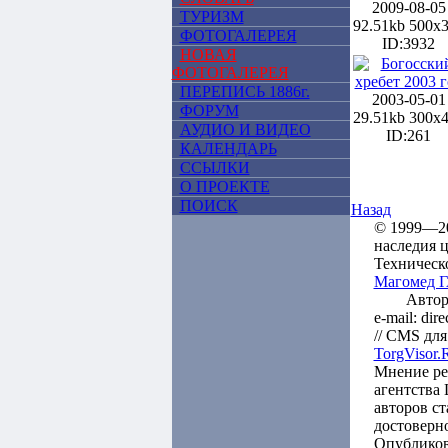
2009-08-05
ТУРИЗМ
92.51kb 500x
ФОТОГАЛЕРЕЯ
ID:3932
НОВАЯ
ФОТОГАЛЕРЕЯ
ПЕРЕПИСЬ 1886г.
2003-05-01
ФОРУМ
29.51kb 300x
АУДИО И ВИДЕО
ID:261
КАЛЕНДАРЬ
ССЫЛКИ
О ПРОЕКТЕ
ПОИСК
Назад
© 1999—20
наследия 
Техническ
Магомед
Автор
e-mail: dir
// CMS для
TorgVisor.
Мнение ре
агентства
авторов ст
достоверн
Опубликов