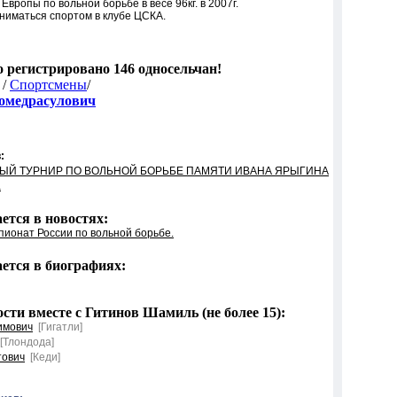
ропы по вольной борьбе в весе 96кг. в 2007г.
ниматься спортом в клубе ЦСКА.
го регистрировано 146 односельчан!
 /
Спортсмены
/
омедрасулович
:
ЫЙ ТУРНИР ПО ВОЛЬНОЙ БОРЬБЕ ПАМЯТИ ИВАНА ЯРЫГИНА
а
тся в новостях:
пионат России по вольной борьбе.
ется в биографиях:
ти вместе с Гитинов Шамиль (не более 15):
имович
[Гигатли]
[Тлондода]
тович
[Кеди]