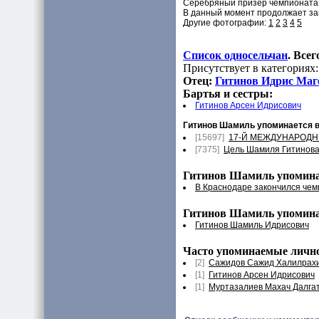
Серебряный призер чемпионата Ев
В данный момент продолжает за
Другие фотографии:
1
2
3
4
5
Список односельчан
. Все
Присутствует в категориях:
Отец:
Гитинов Идрис Маг
Бартья и сестры:
Гитинов Арсен Идрисович
Гитинов Шамиль упоминается в
[15697]
17-Й МЕЖДУНАРОДН
[7375]
Цель Шамиля Гитинов
Гитинов Шамиль упоминае
В Краснодаре закончился чем
Гитинов Шамиль упомина
Гитинов Шамиль Идрисович
Часто упоминаемые личнос
[2]
Сажидов Сажид Халилрах
[1]
Гитинов Арсен Идрисович
[1]
Муртазалиев Махач Далга