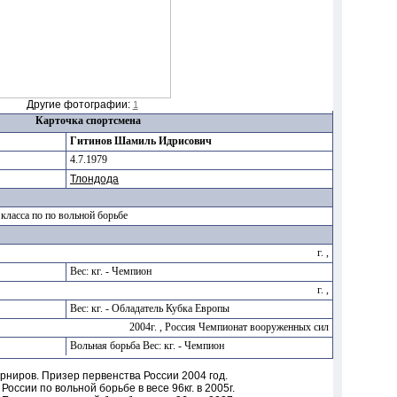
Другие фотографии:
1
Карточка спортсмена
Гитинов Шамиль Идрисович
4.7.1979
Тлондода
ласса по по вольной борьбе
г. ,
Вес: кг. - Чемпион
г. ,
Вес: кг. - Обладатель Кубка Европы
2004г. , Россия Чемпионат вооруженных сил
Вольная борьба Вес: кг. - Чемпион
ниров. Призер первенства России 2004 год.
ссии по вольной борьбе в весе 96кг. в 2005г.