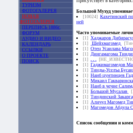
Присутствует в категориях:
ТУРИЗМ
ФОТОГАЛЕРЕЯ
Большой Мухуд упоминает
НОВАЯ
[10024]
Кахетинский по
ФОТОГАЛЕРЕЯ
ней
ПЕРЕПИСЬ 1886г.
Часто упоминаемые личнос
ФОРУМ
[1]
Хаджаров Дибирасу
АУДИО И ВИДЕО
[1]
Шейхмагомед
[Ти
КАЛЕНДАРЬ
[1]
Отец Усаилава Маг
ССЫЛКИ
[1]
Дингамагома Тинди
О ПРОЕКТЕ
[1]
. . .
[НЕ_ИЗВЕСТН
ПОИСК
[1]
Гаджимагомедов Ма
[1]
Тинды-Уселъа Буса
[1]
Наиб цунтинцев Га
[1]
Микаил Гакваринск
[1]
Наиб в чечне Сали
[1]
Большой Мусалав
[1]
Тиндинский Закарг
[1]
Аличул Магомед Ти
[1]
Магомедов Абдула 
Список сообщении и комм