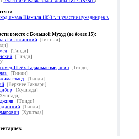
 /
Участники Кавказской войны 1817-1878гг.
/
ся в:
ход имама Шамиля 1853 г. и участие цумадинцев в
ти вместе с Большой Мухуд (не более 15):
лав Гигатлинский
[Гигатли]
нди]
омед
[Тинди]
нский
[Тинди]
О]
гомед-Шейх Гаджимагомедович
[Тинди]
илав
[Тинди]
джимагомед
[Тинди]
ий
[Верхнее Гаквари]
мдибир
[Хуштада]
[Хуштада]
аджияв
[Тинди]
ндинский
[Тинди]
Омарович
[Хуштада]
ентариев: