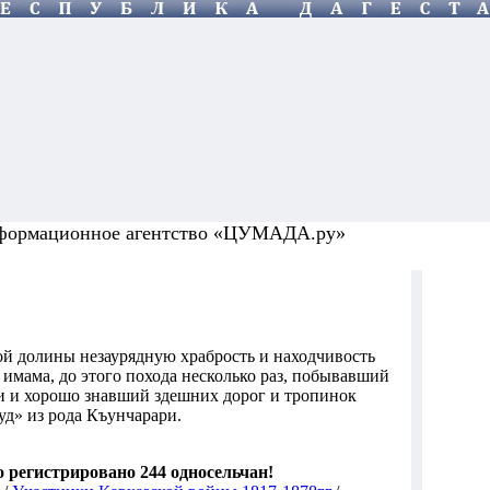
формационное агентство «ЦУМАДА.ру»
й долины незаурядную храбрость и находчивость
имама, до этого похода несколько раз, побывавший
и и хорошо знавший здешних дорог и тропинок
д» из рода Къунчарари.
го регистрировано 244 односельчан!