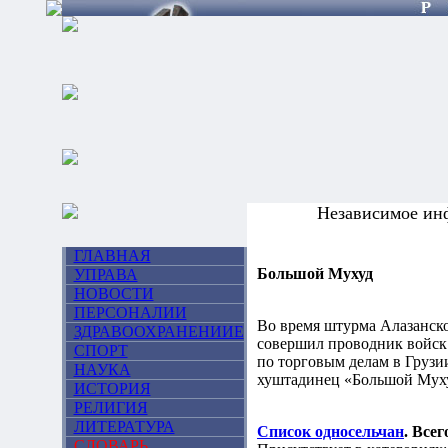
Независимое ин
ГЛАВНАЯ
Большой Мухуд
УПРАВА
НОВОСТИ
ПЕРСОНАЛИИ
Во время штурма Алазанско
ЗДРАВООХРАНЕНИИЕ
совершил проводник войск 
СПОРТ
по торговым делам в Грузи
НАУКА
хуштадинец «Большой Муху
ИСТОРИЯ
РЕЛИГИЯ
ЛИТЕРАТУРА
Список односельчан
. Все
СЛОВАРЬ