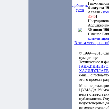
Гаджимагом
Добавить
4 августа 19
фото
Агвали /
ком
3546
]
Насрудинов
Абдулкерим
30 июля 1960
Нижнее Гакв
комментиро
В этом месяце поги
© 1999—2013 Сайт
цумадинцев
Техническое и фи
ГАДЖИДИБИРО
ХАЛИЛУЛЛАЕВ
e-mail: director@t
этого проекта ра
Мнение редакции
ЦУМАДА.РУ может
несут ответствен
публикациях. Оп
недостоверные да
интеллектуальной