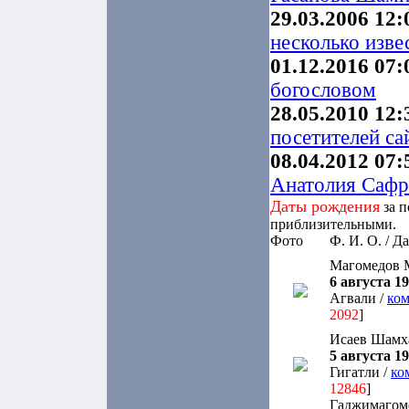
29.03.2006 12:
несколько изв
01.12.2016 07:
богословом
28.05.2010 12:
посетителей сай
08.04.2012 07:
Анатолия Сафр
Даты рождения
за п
приблизительными.
Фото
Ф. И. О. / Д
Магомедов 
6 августа 19
Агвали /
ком
2092
]
Исаев Шамх
5 августа 19
Гигатли /
ко
12846
]
Гаджимагом