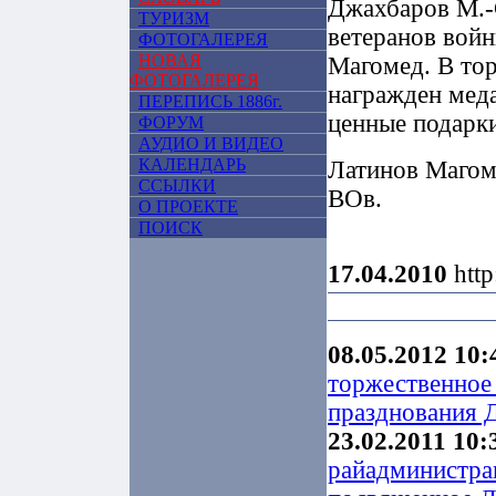
Джахбаров М.-С
ТУРИЗМ
ветеранов вой
ФОТОГАЛЕРЕЯ
НОВАЯ
Магомед. В то
ФОТОГАЛЕРЕЯ
награжден мед
ПЕРЕПИСЬ 1886г.
ценные подарки
ФОРУМ
АУДИО И ВИДЕО
КАЛЕНДАРЬ
Латинов Магом
ССЫЛКИ
ВОв.
О ПРОЕКТЕ
ПОИСК
17.04.2010
http
08.05.2012 10:
торжественное
празднования 
23.02.2011 10:
райадминистрац