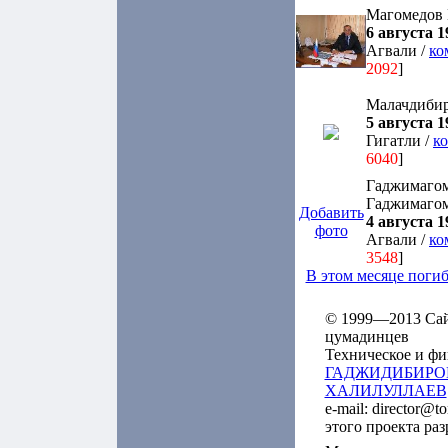
Магомедов
6 августа 19
Агвали /
ко
2092
]
Малачдибир
5 августа 19
Гигатли /
к
6040
]
Гаджимагом
Гаджимаго
Добавить
4 августа 19
фото
Агвали /
ко
3548
]
В этом месяце поги
© 1999—2013 Сайт
цумадинцев
Техническое и фи
ГАДЖИДИБИРО
ХАЛИЛУЛЛАЕВ
e-mail: director@t
этого проекта ра