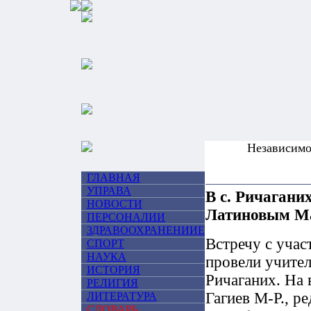
Независим
ГЛАВНАЯ
УПРАВА
В с. Ричагани
НОВОСТИ
Латиновым М
ПЕРСОНАЛИИ
ЗДРАВООХРАНЕНИИЕ
Встречу с уча
СПОРТ
НАУКА
провели учител
ИСТОРИЯ
Ричаганих. На 
РЕЛИГИЯ
Гагиев М-Р., р
ЛИТЕРАТУРА
СЛОВАРЬ