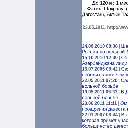
До 120 кг: 1 ме
– Фатих Шокролу (
Дагестан), Актын Та
23.05.2011
http://ww
Ше
24.06.2010 08:08
|
России по вольной б
Сб
15.10.2010 12:00
|
Азербайджана лидир
Са
15.07.2006 08:42
|
победителями чемпи
Са
22.05.2011 07:20
|
вольной борьбе
В 
19.05.2011 05:33
|
вольной борьбе
Ома
20.06.2011 11:11
|
поощрения дагестан
В 
22.01.2007 08:44
|
которая примет учас
большинство дагес