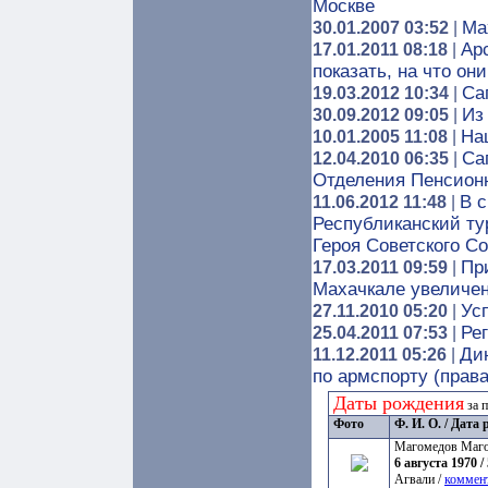
Москве
Ма
30.01.2007 03:52
|
Ар
17.01.2011 08:18
|
показать, на что он
Са
19.03.2012 10:34
|
Из
30.09.2012 09:05
|
На
10.01.2005 11:08
|
Са
12.04.2010 06:35
|
Отделения Пенсионн
В 
11.06.2012 11:48
|
Республиканский ту
Героя Советского С
Пр
17.03.2011 09:59
|
Махачкале увеличен
Ус
27.11.2010 05:20
|
Ре
25.04.2011 07:53
|
Ди
11.12.2011 05:26
|
по армспорту (права
Даты рождения
за 
Фото
Ф. И. О. / Дата
Магомедов Маг
6 августа 1970 / 
Агвали /
коммен