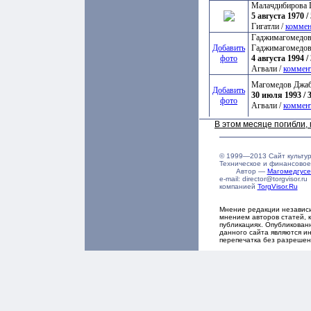
Малачдибирова 
5 августа 1970 / 
Гигатли /
коммен
Гаджимагомедов
Добавить
Гаджимагомедов
фото
4 августа 1994 / 
Агвали /
коммен
Магомедов Джа
Добавить
30 июля 1993 / 3
фото
Агвали /
коммен
В этом месяце погибли
© 1999—2013 Сайт культур
Техническое и финансовое
Автор —
Магомедгус
e-mail: director@torgvisor.
компанией
TorgVisor.Ru
Мнение редакции независ
мнением авторов статей, 
публикациях. Опубликова
данного сайта являются ин
перепечатка без разрешен