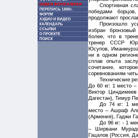
НОВАЯ ФОТОГАЛЕРЕЯ
Спортивная сл
ПЕРЕПИСЬ 1886г.
победами борцов
ФОРУМ
продолжают просла
АУДИО И ВИДЕО
Произошло ус
КАЛЕНДАРЬ
ССЫЛКИ
избран бронзовы
О ПРОЕКТЕ
более, что в трен
ПОИСК
тренер СССР Юри
Юсупов, Иманмурза 
ни в одном регион
сплав опыта засл
сочетание, котор
соревнованиям чет
Технические ре
До 60 кг: 1 место –
Виктор Циндимеев 
Дагестан), Тимур Пе
До 74 кг: 1 м
место – Ашраф Али
(Армения), Гаджи Га
До 96 кг: - 1 м
– Ширвани Мурадо
Гацалов (Россия, Д