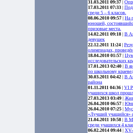
31.03.2011 09:37
|
Опр
17.03.2011 07:33
|
Под
среди 5 – 6 класов.
08.06.2010 09:57
|
На 
юношей, состоявшийс
призовые места.
14.02.2011 09:18
|
В А
девушек
22.12.2011 11:24
|
Рез
олимпиадах, проведён
18.04.2010 01:57
|
Цум
исследовательских к
17.01.2013 02:40
|
В я
по школьному краеве
30.03.2011 04:42
|
В А
района
01.11.2011 04:36
|
VI 
учащихся школ прошл
27.03.2013 03:49
|
Жив
26.04.2010 06:57
|
Юни
26.04.2010 07:25
|
Мус
«Лучший учащийся» 
21.04.2011 10:58
|
В М
среди учащихся 4 кла
06.02.2014 09:44
|
XV-