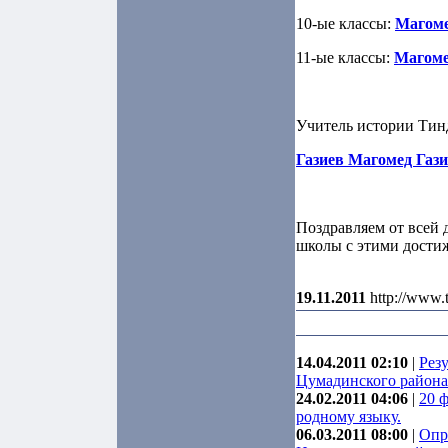
10-ые классы:
Магоме
11-ые классы:
Магоме
Учитель истории Тин
Газиев Магомед Газ
Поздравляем от всей 
школы с этими дости
19.11.2011
http://www.
14.04.2011 02:10
|
Рез
Цумадинского района
24.02.2011 04:06
|
20 
родному языку.
06.03.2011 08:00
|
Опр