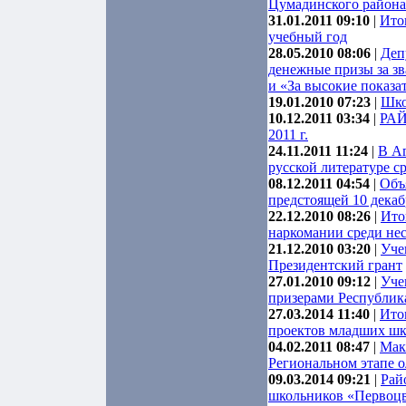
Цумадинского района
31.01.2011 09:10
|
Ито
учебный год
28.05.2010 08:06
|
Деп
денежные призы за з
и «За высокие показат
19.01.2010 07:23
|
Шко
10.12.2011 03:34
|
РА
2011 г.
24.11.2011 11:24
|
В Аг
русской литературе с
08.12.2011 04:54
|
Об
предстоящей 10 декабр
22.12.2010 08:26
|
Ито
наркомании среди не
21.12.2010 03:20
|
Уче
Президентский грант
27.01.2010 09:12
|
Уче
призерами Республик
27.03.2014 11:40
|
Ито
проектов младших шк
04.02.2011 08:47
|
Мак
Региональном этапе 
09.03.2014 09:21
|
Рай
школьников «Первоц