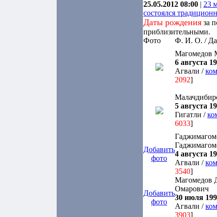
25.05.2012 08:00
|
23 
состоялся традицион
Даты рождения
за п
приблизительными.
Фото
Ф. И. О. / Д
Магомедов 
6 августа 19
Агвали /
ком
2092
]
Малачдибир
5 августа 19
Гигатли /
ко
6033
]
Гаджимагом
Гаджимагом
Добавить
4 августа 19
фото
Агвали /
ком
3540
]
Магомедов 
Омарович
Добавить
30 июля 1993
фото
Агвали /
ком
3903
]