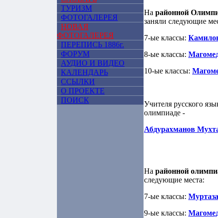
ТУРИЗМ
На
районной Олимпи
ФОТОГАЛЕРЕЯ
заняли следующие мес
НОВАЯ
ФОТОГАЛЕРЕЯ
7-ые классы:
Камило
ПЕРЕПИСЬ 1886г.
ФОРУМ
8-ые классы:
Магомед
АУДИО И ВИДЕО
10-ые классы:
Магоме
КАЛЕНДАРЬ
ССЫЛКИ
О ПРОЕКТЕ
ПОИСК
Учителя русского яз
олимпиаде -
Абдурахманов Мухт
На
районной олимпи
следующие места:
7-ые классы:
Муртаза
9-ые классы:
Магомед