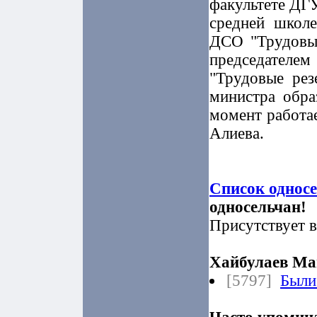
факультете ДГУ
средней школ
ДСО "Трудовые
председателем
"Трудовые рез
министра обра
момент работа
Алиева.
Список однос
односельчан!
Присутствует в
Хайбулаев Ма
[5797]
Были