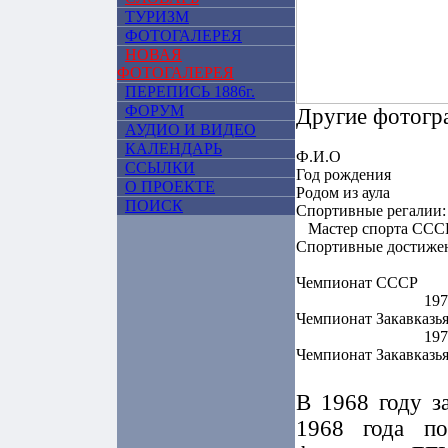
ТУРИЗМ
ФОТОГАЛЕРЕЯ
НОВАЯ
ФОТОГАЛЕРЕЯ
ПЕРЕПИСЬ 1886г.
ФОРУМ
Другие фотогр
АУДИО И ВИДЕО
КАЛЕНДАРЬ
Ф.И.О
ССЫЛКИ
Год рождения
О ПРОЕКТЕ
Родом из аула
ПОИСК
Спортивные регалии:
Мастер спорта СССР
Спортивные достиже
Чемпионат СССР
197
Чемпионат Закавказь
197
Чемпионат Закавказь
В 1968 году з
1968 года по