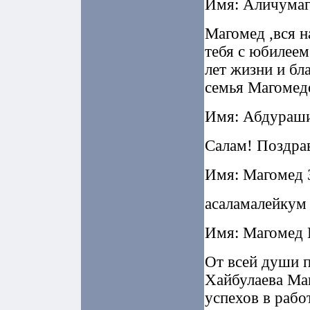
Имя: Аличумаг
Магомед ,вся н
тебя с юбилеем
лет жизни и бл
семья Магомед
Имя: Абдураши
Салам! Поздрав
Имя: Магомед З
асаламалейкум
Имя: Магомед Г
От всей души 
Хайбулаева Ма
успехов в рабо