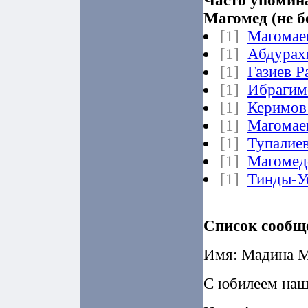
Часто упомина
Магомед (не б
[1]
Магомае
[1]
Абдурах
[1]
Газиев 
[1]
Ибрагим
[1]
Керимов
[1]
Магомае
[1]
Тупалие
[1]
Магомед
[1]
Тинды-У
Список сообщ
Имя: Мадина М
С юбилеем на