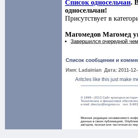
Список односельчан
. 
односельчан!
Присутствует в категор
Магомедов Магомед уп
Завершился очередной чем
Список сообщении и комме
Имя: Ladainian Дата: 2011-12-
Aritcles like this just make 
© 1999—2013 Сайт культурно-истори
Техническое и финансовое обеспече
e-mail: director@torgvisor.ru тел. 8-
Мнение редакции независимого инфор
данных в своих публикациях. Опубли
авторов, полная или частичная их п