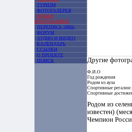
ТУРИЗМ
ФОТОГАЛЕРЕЯ
НОВАЯ
ФОТОГАЛЕРЕЯ
ПЕРЕПИСЬ 1886г.
ФОРУМ
АУДИО И ВИДЕО
КАЛЕНДАРЬ
ССЫЛКИ
О ПРОЕКТЕ
Другие фотогр
ПОИСК
Ф.И.О
Год рождения
Родом из аула
Спортивные регалии:
Спортивные достиже
Родом из селен
известен) (меся
Чемпион Росси