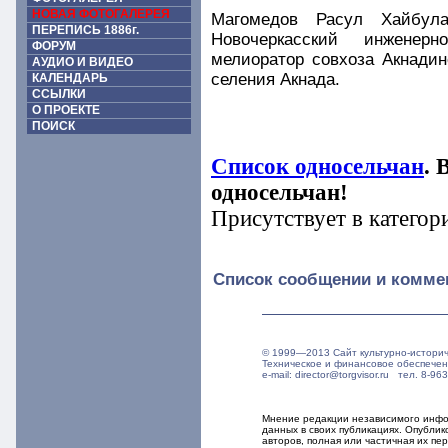
НОВАЯ ФОТОГАЛЕРЕЯ
Магомедов Расул Хайбула
ПЕРЕПИСЬ 1886г.
Новочеркасский инженерн
ФОРУМ
мелиоратор совхоза Акнадин
АУДИО И ВИДЕО
селения Акнада.
КАЛЕНДАРЬ
ССЫЛКИ
О ПРОЕКТЕ
ПОИСК
Список односельчан
. 
односельчан!
Присутствует в категор
Список сообщении и комме
© 1999—2013 Сайт культурно-истори
Техническое и финансовое обеспече
e-mail: director@torgvisor.ru тел. 8-
Мнение редакции независимого инфор
данных в своих публикациях. Опубли
авторов, полная или частичная их п