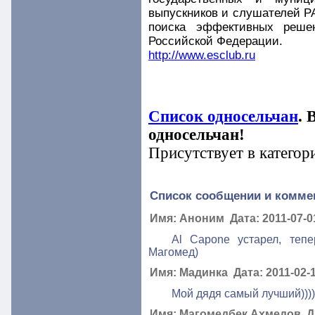
выпускников и слушателей Р
поиска эффективных решен
Российской Федерации.
http://www.esclub.ru
Список односельчан
. 
односельчан!
Присутствует в категор
Список сообщении и комме
Имя: Аноним Дата: 2011-07-01
Al Сaрonе устарел, теп
Магомед)
Имя: Мадинка Дата: 2011-02-1
Мой дядя самый лучший))))
Имя: Магомедбек Ахмедов Дат