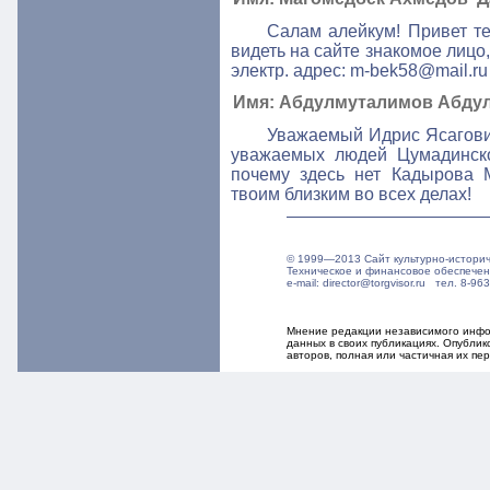
Салам алейкум! Привет те
видеть на сайте знакомое лиц
электр. адрес: m-bek58@mail.ru
Имя: Абдулмуталимов Абдула 
Уважаемый Идрис Ясагович
уважаемых людей Цумадинско
почему здесь нет Кадырова 
твоим близким во всех делах!
© 1999—2013 Сайт культурно-истори
Техническое и финансовое обеспече
e-mail: director@torgvisor.ru тел. 8-
Мнение редакции независимого инфор
данных в своих публикациях. Опубли
авторов, полная или частичная их п