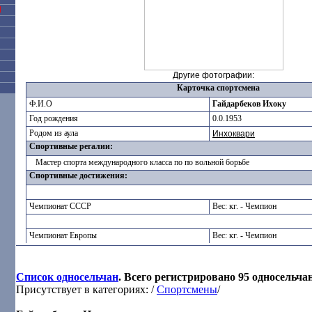
Я
Другие фотографии:
Карточка спортсмена
Ф.И.О
Гайдарбеков Ихоку
Год рождения
0.0.1953
Родом из аула
Инхоквари
Спортивные регалии:
Мастер спорта международного класса по по вольной борьбе
Спортивные достижения:
Чемпионат СССР
Вес: кг. - Чемпион
Чемпионат Европы
Вес: кг. - Чемпион
Список односельчан
. Всего регистрировано 95 односельча
Присутствует в категориях: /
Спортсмены
/