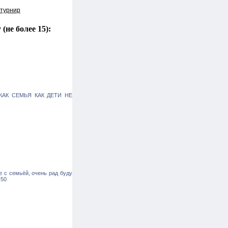
 турнир
не более 15):
АК СЕМЬЯ КАК ДЕТИ НЕ
 с семьёй, очень рад буду
-50