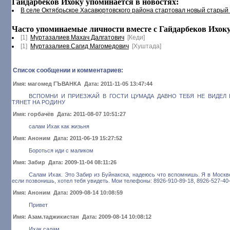
Гайдарбеков Ихоку упоминается в новостях:
В селе Октябрьское Хасавюртовского района стартовал новый старый
Часто упоминаемые личности вместе с Гайдарбеков Ихоку (
[1]
Муртазалиев Махач Далгатович
[Кеди]
[1]
Муртазалиев Сагид Магомедович
[Хуштада]
Список сообщении и комментариев:
Имя: магомед ГЪВАНКА Дата: 2011-11-05 13:47:44
ВСПОМНИ И ПРИЕЗЖАЙ В ГОСТИ ЦУМАДА ДАВНО ТЕБЯ НЕ ВИДЕЛ К
ТЯНЕТ НА РОДИНУ
Имя: горбачёв Дата: 2011-08-07 10:51:27
салам Ихак как жизьня
Имя: Аноним Дата: 2011-06-19 15:27:52
Бороться иди с маликом
Имя: Забир Дата: 2009-11-04 08:11:26
Салам Ихак. Это Забир из Буйнакска, надеюсь что вспомнишь. Я в Москве
если позвонишь, хотел тебя увидеть. Мои телефоны: 8926-910-89-18, 8926-527-40
Имя: Аноним Дата: 2009-08-14 10:08:59
Привет
Имя: Азам.таджикистан Дата: 2009-08-14 10:08:12
Ихак салам