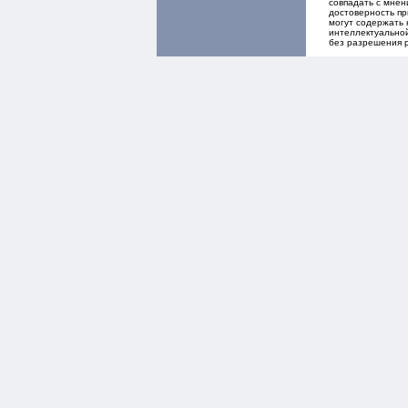
совпадать с мнен
достоверность пр
могут содержать 
интеллектуальной
без разрешения 