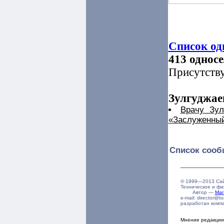
Список од
413 однос
Присутствуе
Зулгуджае
Врачу Зул
«Заслуженный
Список сооб
© 1999—2013 Сай
Техническое и ф
Автор —
Маг
e-mail: director@t
разработан комп
Мнение редакции