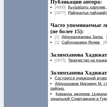
Публикации автора:
[4000]
Кьурабалъ харулев, 
[1877]
Районалъе пайдаяйл
Часто упоминаемые ли
(не более 15):
[1]
Абдурахманова Загра
[1]
Сайгидахмед Яхяев
[
Залимханова Хадижат
[2675]
Творчество на язык
Залимханова Хадижат 
Cостоялся очередной второ
Абдуразаков Магомед М. с
района.
Команда медиков Цумадин
зональной Спартакиаде в Гум