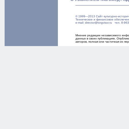
© 1999—2013 Сайт культурно-истори
Техническое и финансовое обеспече
e-mail: director@torgvisor.ru тел. 8-
Мнение редакции независимого инфор
данных в своих публикациях. Опубли
авторов, полная или частичная их п