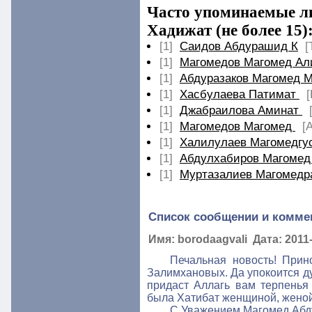
Часто упоминаемые ли
Хадижат (не более 15)
[1]
Саидов Абдурашид К
[
[1]
Магомедов Магомед Ал
[1]
Абдуразаков Магомед 
[1]
Хасбулаева Патимат
[
[1]
Джабраилова Аминат
[1]
Магомедов Магомед
[
[1]
Халилулаев Магомедгу
[1]
Абдулхабиров Магомед
[1]
Муртазалиев Магомедр
Список сообщении и комме
Имя: borodaagvali Дата: 2011-
Печальная новость! Прин
Залимхановых. Да упокоится д
придаст Аллагь вам терпенья
была Хатибат женщиной, женой 
С Уважением Магомед Абду