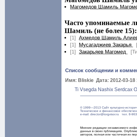
Магомедов Шамиль Магом
Часто упоминаемые ли
Шамиль (не более 15):
[1]
Ахмедов Шамиль Алие
[1]
Мусагаджиев Закарья
[1]
Закарьяев Магомед
[Т
Список сообщении и комме
Имя: Bliskie Дата: 2012-03-18 
Ti Vsegda Nashix Serdcax Os
© 1999—2013 Сайт культурно-истори
Техническое и финансовое обеспече
e-mail: director@torgvisor.ru тел. 8-
Мнение редакции независимого инфор
данных в своих публикациях. Опубли
авторов, полная или частичная их п