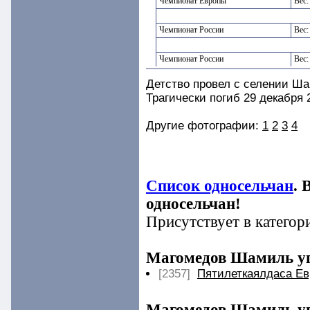
Чемпионат Европы
Вес:
Чемпионат России
Вес:
Чемпионат России
Вес:
Детство провел с селении Ша
Трагически погиб 29 декабря 
Другие фотографии:
1
2
3
4
Список односельчан
. 
односельчан!
Присутствует в категор
Магомедов Шамиль уп
[2357]
Пятилеткаялдаса E
Магомедов Шамиль уп