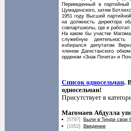
Переведенный в партийный 
Цумадинского, затем Ботлихс
1951 году Высшей партийно
на должность директора о
совпартшколы, где и работал
На каком бы участке Магома
служебную деятельность
избирался депутатом Верх
членом Дагестанского обко
орденом «Знак Почета» и По
Список односельчан
. 
односельчан!
Присутствует в категор
Магомаев Абдулла упо
[5797]
Были в Тинди свои 
[1552]
Введение