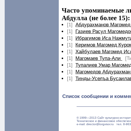
Часто упоминаемые ли
Абдулла (не более 15):
[1]
Абдурахманов Магомед 
[1]
Газиев Расул Магомедо
[1]
Ибрагимов Иса Нажмут
[1]
Керимов Магомед Куро
[1]
Хайбулаев Магомед Ис
[1]
Магомаев Тупа-Али
[Т
[1]
Тупалиев Умар Магоме
[1]
Магомедов Абдурахма
[1]
Тинды-Уселъа Бусаила
Список сообщении и комме
© 1999—2013 Сайт культурно-истори
Техническое и финансовое обеспече
e-mail: director@torgvisor.ru тел. 8-