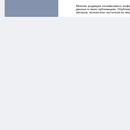
Мнение редакции независимого инфор
данных в своих публикациях. Опубли
авторов, полная или частичная их п