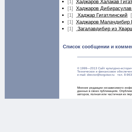
[1]
Хаджаров Халакав Гига
[1]
Хаджаров Дибирасулав
[1]
Хаджар Гигатлинский
[1]
Хаджаров Малачдибир 
[1]
Загалавдибир из Хвар
Список сообщении и комме
© 1999—2013 Сайт культурно-истори
Техническое и финансовое обеспече
e-mail: director@torgvisor.ru тел. 8-
Мнение редакции независимого инфор
данных в своих публикациях. Опубли
авторов, полная или частичная их п