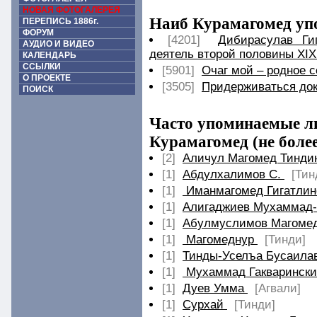
НОВАЯ ФОТОГАЛЕРЕЯ
Наиб Курамагомед упо
ПЕРЕПИСЬ 1886г.
ФОРУМ
[4201]
Дибирасулав Ги
АУДИО И ВИДЕО
деятель второй половины XIX
КАЛЕНДАРЬ
ССЫЛКИ
[5901]
Очаг мой – родное 
О ПРОЕКТЕ
[3505]
Придерживаться док
ПОИСК
Часто упоминаемые ли
Курамагомед (не более
[2]
Аличул Магомед Тинди
[1]
Абдулхалимов С.
[Тин
[1]
Иманмагомед Гигатлин
[1]
Алигаджиев Мухаммад
[1]
Абулмуслимов Магомед
[1]
Магомеднур
[Тинди]
[1]
Тинды-Уселъа Бусаила
[1]
Мухаммад Гакваринск
[1]
Дуев Умма
[Агвали]
[1]
Сурхай
[Тинди]