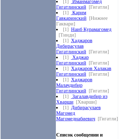
[1]
Иманмагомед
Гигатлинский
[Гигатли]
[1]
Карим
Гавкаринский
[Нижнее
Гаквари]
[1]
Наиб Курамагомед
[Тинди]
[1]
Хаджаров
Дибирасулав
Гигатлинский
[Гигатли]
[1]
Хаджар
Гигатлинский
[Гигатли]
[1]
Хаджаров Халакав
Гигатлинский
[Гигатли]
[1]
Хаджаров
Малачдибир
Гигатлинский
[Гигатли]
[1]
Загалавдибир из
Хварши
[Хварши]
[1]
Дибирасулаев
Магомед
Магомеднабиевич
[Гигатли]
Список сообщении и