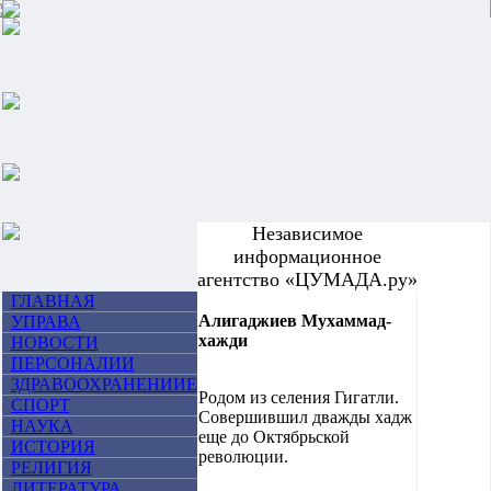
Независимое
информационное
агентство «ЦУМАДА.ру»
ГЛАВНАЯ
Алигаджиев Мухаммад-
УПРАВА
хажди
НОВОСТИ
ПЕРСОНАЛИИ
ЗДРАВООХРАНЕНИИЕ
Родом из селения Гигатли.
СПОРТ
Совершившил дважды хадж
НАУКА
еще до Октябрьской
ИСТОРИЯ
революции.
РЕЛИГИЯ
ЛИТЕРАТУРА