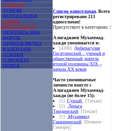
СЛОВАРЬ
ТУРИЗМ
Список односельчан
. Всего
ФОТОГАЛЕРЕЯ
регистрировано 213
НОВАЯ
односельчан!
ФОТОГАЛЕРЕЯ
Присутствует в категориях: /
ПЕРЕПИСЬ 1886г.
Алигаджиев Мухаммад-
ФОРУМ
хажди упоминается в:
АУДИО И ВИДЕО
[4200]
Дибирасулав
КАЛЕНДАРЬ
Гигатлинский – ученый и
ССЫЛКИ
общественный деятель
О ПРОЕКТЕ
второй половины XIX –
ПОИСК
начала XX веков
Часто упоминаемые
личности вместе с
Алигаджиев Мухаммад-
хажди (не более 15):
[1]
Сурхай
[Тинди]
[1]
Деньга
Тиндинский
[Тинди]
[1]
Мухаммад
Гакваринский
[Нижнее
Гаквари]