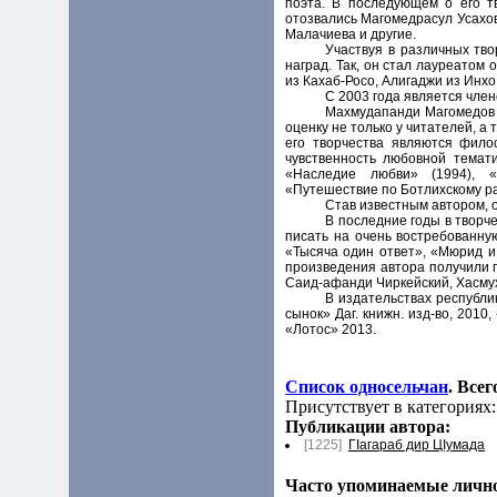
поэта. В последующем о его т
отозвались Магомедрасул Усахо
Малачиева и другие.
Участвуя в различных тв
наград. Так, он стал лауреато
из Кахаб-Росо, Алигаджи из Инх
С 2003 года является чле
Махмудапанди Магомедов 
оценку не только у читателей, а
его творчества являются фило
чувственность любовной темати
«Наследие любви» (1994), «
«Путешествие по Ботлихскому ра
Став известным автором, 
В последние годы в твор
писать на очень востребованну
«Тысяча один ответ», «Мюрид и
произведения автора получили 
Саид-афанди Чиркейский, Хасмух
В издательствах республик
сынок» Даг. книжн. изд-во, 201
«Лотос» 2013.
Список односельчан
. Все
Присутствует в категориях:
Публикации автора:
[1225]
ГIагараб дир ЦIумада
Часто упоминаемые личнос