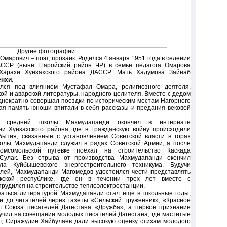
Другие фотографии:
марович – поэт, прозаик. Родился 4 января 1951 года в селении
АССР (ныне Шаройский район ЧР) в семье педагога Омарова
Харахи Хунзахского района ДАССР. Мать Хадумова Зайнаб
енхи
.
лся под влиянием Мустафал Омара, религиозного деятеля,
кой и аварской литературы, народного целителя. Вместе с дедом
нократно совершал поездки по историческим местам Нагорного
ая память юноши впитали в себя рассказы и предания вековой
сы средней школы Махмудапанди окончил в интернате
и Хунзахского района, где в Гражданскую войну происходили
ытия, связанные с установлением Советской власти в горах
колы Махмудапанди служил в рядах Советской Армии, а после
омсомольской путевке поехал на строительство Каскада
 Сулак. Без отрыва от производства Махмудапанди окончил
ла Куйбышевского энергостроительного техникума. Будучи
елей, Махмудапанди Магомедов удостоился чести представлять
кской республике, где он в течении трех лет вместе с
трудился на строительстве теплоэлектростанции.
ваться литературой Махмудапанди стал еще в школьные годы,
и до читателей через газеты «Сельский труженник», «Красное
л Союза писателей Дагестана «Дружба», а первое признание
лучил на совещании молодых писателей Дагестана, где маститые
л, Сиражудин Хайбулаев дали высокую оценку стихам молодого