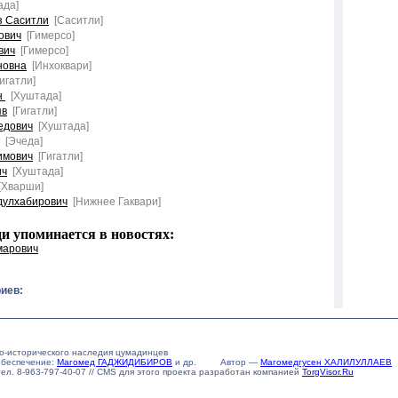
ада]
з Саситли
[Саситли]
ович
[Гимерсо]
вич
[Гимерсо]
новна
[Инхоквари]
Гигатли]
н
[Хуштада]
яв
[Гигатли]
едович
[Хуштада]
[Эчеда]
имович
[Гигатли]
ич
[Хуштада]
[Хварши]
дулхабирович
[Нижнее Гаквари]
 упоминается в новостях:
марович
иев:
о-исторического наследия цумадинцев
обеспечение:
Магомед ГАДЖИДИБИРОВ
и др. Автор —
Магомедгусен ХАЛИЛУЛЛАЕВ
u тел. 8-963-797-40-07 // CMS для этого проекта разработан компанией
TorgVisor.Ru