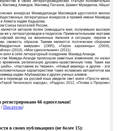
ворчестве в своих литературоведческих статьях положительно
в, Магомед Ахмедов, Магомед Патахов, Шамил Мухидинов, Айшат
орческих конкурсах Махмудапанди Магомедов удостоился многих
м общественных литературных конкурсов и премий имени Махмуда
о и Ахмата-хаджи Кадырова.
ном Союза писателей России.
является автором более семнадцати книг, получивших высокую
 так же у литературоведов и педагогов. Примечательными чертами
софский взгляд на жизненные явления и ситуации, лиризм и
ки, свежесть образов. Такими являются поэтические сборники
Квадратные камушки» (1995), «Герои харахинцы» (2004),
йону» (2010), «Мои односельчане» (2011).
он взял в себе литературный псевдоним: Махмуд-Апанди.
честве Мамуда-Апанди произошли заметные изменения, он начал
ю временем, религиозную духовно-нравственную тему. Такие как
 шейх», «Наставник из Чиркея», «Новый мавлид» и другие - эти
положительные характеристики таких исламских авторитетов как
аммад-хаджи Абубакарова и других ученых алимов.
и в переводе на русский язык увидели свет книги «Прости меня,
0, «Герой Чеченского народа», «Радуга» 2012, «Поэма о Пророке»
го регистрировано 66 односельчан!
 /
Писатели
/
ти в своих публикациях (не более 15):