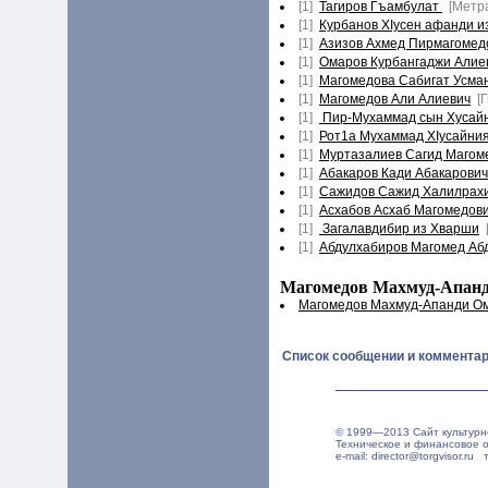
[1]
Тагиров Гъамбулат
[Метр
[1]
Курбанов ХIусен афанди и
[1]
Азизов Ахмед Пирмагомед
[1]
Омаров Курбангаджи Алие
[1]
Магомедова Сабигат Усма
[1]
Магомедов Али Алиевич
[
[1]
Пир-Мухаммад сын Хусай
[1]
Рот1а Мухаммад ХIусайни
[1]
Муртазалиев Сагид Магом
[1]
Абакаров Кади Абакарович
[1]
Сажидов Сажид Халилрах
[1]
Асхабов Асхаб Магомедов
[1]
Загалавдибир из Хварши
[1]
Абдулхабиров Магомед Аб
Магомедов Махмуд-Апанди
Магомедов Махмуд-Апанди О
Список сообщении и комментар
© 1999—2013 Сайт культурн
Техническое и финансовое 
e-mail: director@torgvisor.r