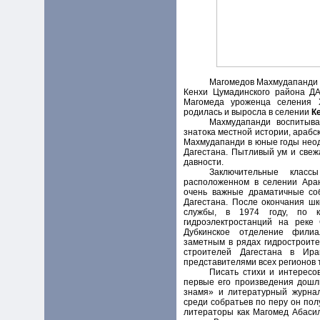
Магомедов Махмудапанди О
Кенхи Цумадинского района Д
Магомеда уроженца селения 
родилась и выросла в селении
К
Махмудапанди воспитыва
знатока местной истории, арабс
Махмудапанди в юные годы неод
Дагестана. Пытливый ум и свеж
давности.
Заключительные клас
расположенном в селении Аран
очень важные драматичные соб
Дагестана. После окончания ш
службы, в 1974 году, по к
гидроэлектростанций на реке
Дубкинское отделение филиа
заметным в рядах гидростроит
строителей Дагестана в Ира
представителями всех регионов 
Писать стихи и интересо
первые его произведения дошл
знамя» и литературный журна
среди собратьев по перу он по
литераторы как Магомед Абаси