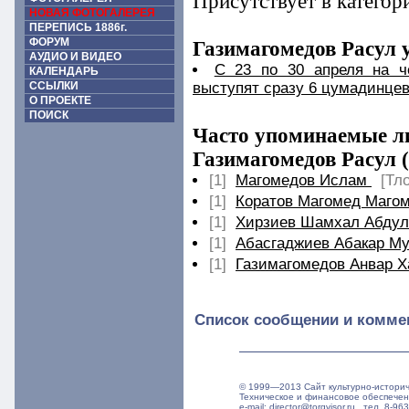
Присутствует в категор
НОВАЯ ФОТОГАЛЕРЕЯ
ПЕРЕПИСЬ 1886г.
ФОРУМ
Газимагомедов Расул 
АУДИО И ВИДЕО
С 23 по 30 апреля на ч
КАЛЕНДАРЬ
ССЫЛКИ
выступят сразу 6 цумадинце
О ПРОЕКТЕ
ПОИСК
Часто упоминаемые ли
Газимагомедов Расул (
[1]
Магомедов Ислам
[Тл
[1]
Коратов Магомед Маго
[1]
Хирзиев Шамхал Абдул
[1]
Абасгаджиев Абакар М
[1]
Газимагомедов Анвар 
Список сообщении и комме
© 1999—2013 Сайт культурно-истори
Техническое и финансовое обеспече
e-mail: director@torgvisor.ru тел. 8-