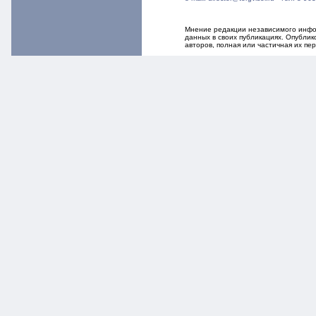
Мнение редакции независимого инфор
данных в своих публикациях. Опубли
авторов, полная или частичная их п