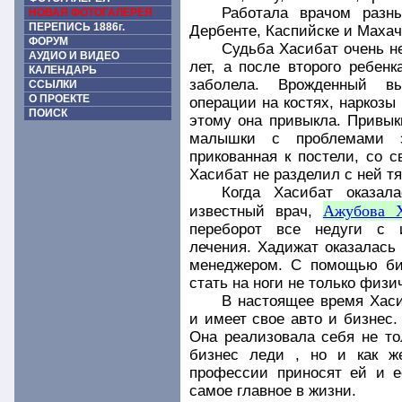
Работала врачом разны
НОВАЯ ФОТОГАЛЕРЕЯ
ПЕРЕПИСЬ 1886г.
Дербенте, Каспийске и Махач
ФОРУМ
Судьба Хасибат очень не
АУДИО И ВИДЕО
лет, а после второго ребенк
КАЛЕНДАРЬ
заболела. Врожденный в
ССЫЛКИ
О ПРОЕКТЕ
операции на костях, наркозы 
ПОИСК
этому она привыкла. Привыкн
малышки с проблемами з
прикованная к постели, со 
Хасибат не разделил с ней тяг
Когда Хасибат оказал
Ажубова 
известный врач,
переборот все недуги с 
лечения. Хадижат оказалась
менеджером. С помощью биз
стать на ноги не только физи
В настоящее время Хас
и имеет свое авто и бизнес.
Она реализовала себя не то
бизнес леди , но и как ж
профессии приносят ей и е
самое главное в жизни.