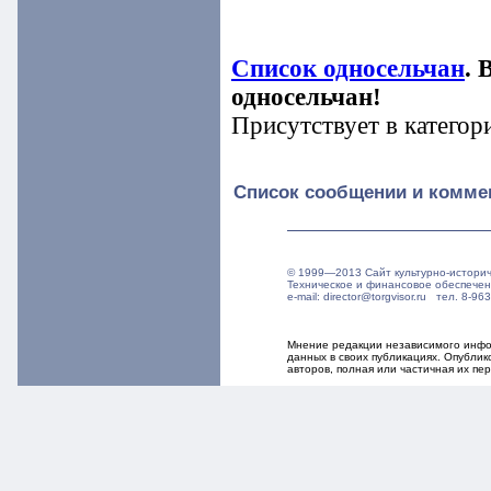
Список односельчан
. 
односельчан!
Присутствует в категор
Список сообщении и комме
© 1999—2013 Сайт культурно-истори
Техническое и финансовое обеспече
e-mail: director@torgvisor.ru тел. 8-
Мнение редакции независимого инфор
данных в своих публикациях. Опубли
авторов, полная или частичная их п