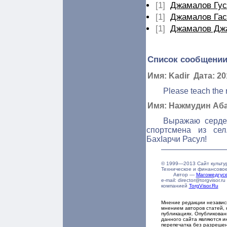
[1]
Джамалов Гус
[1]
Джамалов Гас
[1]
Джамалов Дж
Список сообщении
Имя: Kadir Дата: 20
Please teach the r
Имя: Нажмудин Абак
Выражаю сердеч
спортсмена из сел
БахIарчи Расул!
© 1999—2013 Сайт культу
Техническое и финансово
Автор —
Магомедгу
e-mail: director@torgvisor
компанией
TorgVisor.Ru
Мнение редакции независ
мнением авторов статей, 
публикациях. Опубликова
данного сайта являются и
перепечатка без разреше