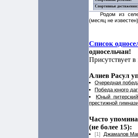
Спортивные достижения
Родом из селе
(месяц не известен)
Список односе
односельчан!
Присутствует в 
Алиев Расул уп
Очередная побед
Победа юного даг
Юный питерский
престижной гимнази
Часто упомина
(не более 15):
[1]
Джамалов Ма