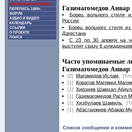
НОВАЯ ФОТОГАЛЕРЕЯ
Газимагомедов Анвар 
ПЕРЕПИСЬ 1886г.
ФОРУМ
Борец вольного стиля и
АУДИО И ВИДЕО
России
КАЛЕНДАРЬ
Борец вольного стиля из
ССЫЛКИ
О ПРОЕКТЕ
Дагестана
ПОИСК
С 23 по 30 апреля на ч
выступят сразу 6 цумадинце
Часто упоминаемые ли
Газимагомедов Анвар (
[2]
Магомедов Ислам
[Тл
[1]
Коратов Магомед Маго
[1]
Хирзиев Шамхал Абдул
[1]
Газимагомедов Расул 
[1]
Хизбулаев Шамиль
[Т
[1]
Абасгаджиев Абакар М
Список сообщении и комме