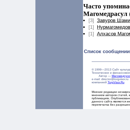
Часто упомина
Магомедрасул (
[3]
Завуров Шами
[1]
Нурмагомедов
[1]
Алхасов Маго
Список сообщении
© 1999—2013 Сайт культур
Техническое и финансовое
Автор —
Магомедгус
e-mail: director@torgvisor.
компанией
TorgVisor.Ru
Мнение редакции независ
мнением авторов статей, 
публикациях. Опубликова
данного сайта являются ин
перепечатка без разрешен