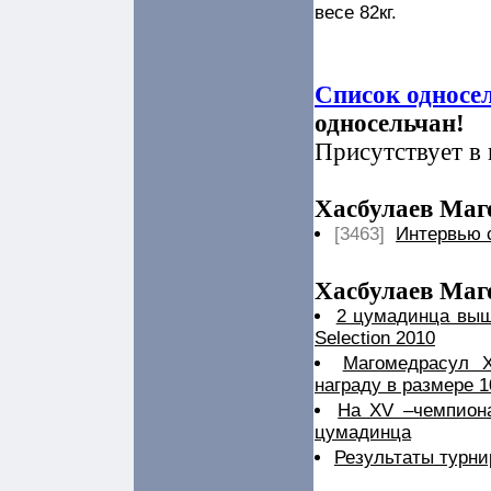
весе 82кг.
Список односе
односельчан!
Присутствует в 
Хасбулаев Маг
[3463]
Интервью 
Хасбулаев Маг
2 цумадинца вы
Selection 2010
Магомедрасул Х
награду в размере 
На XV –чемпион
цумадинца
Результаты турнир