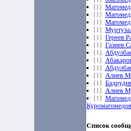
[1]
Магомед
[1]
Магомед
[1]
Магомед
[1]
Муртуза
[1]
Гереев 
[1]
Газиев 
[1]
Абдулба
[1]
Абакаро
[1]
Абдулба
[1]
Алиев М
[1]
Бадруди
[1]
Алиев М
[1]
Магомед
Куромагомедо
Список сообщ