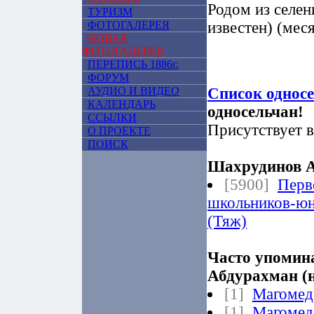
Родом из селен
ТУРИЗМ
ФОТОГАЛЕРЕЯ
известен) (меся
НОВАЯ
ФОТОГАЛЕРЕЯ
ПЕРЕПИСЬ 1886г.
ФОРУМ
АУДИО И ВИДЕО
Список однос
КАЛЕНДАРЬ
односельчан!
ССЫЛКИ
Присутствует в
О ПРОЕКТЕ
ПОИСК
Шахрудинов А
[5900]
Перв
школьников-юн
(Тяж)
Часто упомин
Абдурахман (н
[1]
Магомед
[1]
Магомед