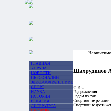
Независим
ГЛАВНАЯ
УПРАВА
Шахрудинов 
НОВОСТИ
ПЕРСОНАЛИИ
ЗДРАВООХРАНЕНИИЕ
СПОРТ
Ф.И.О
НАУКА
Год рождения
Родом из аула
ИСТОРИЯ
Спортивные регалии:
РЕЛИГИЯ
Спортивные достиже
ЛИТЕРАТУРА
СЛОВАРЬ