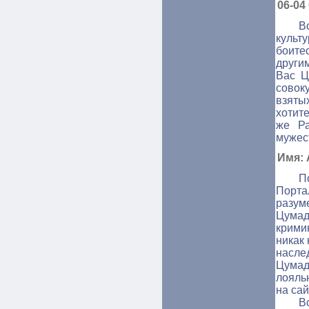
06-04
В
культ
боите
другим
Вас Ц
совок
взяты
хотит
же Ра
мужес
Имя: 
П
Порта
разу
Цумад
крими
никак
насле
Цумад
лояль
на сай
В