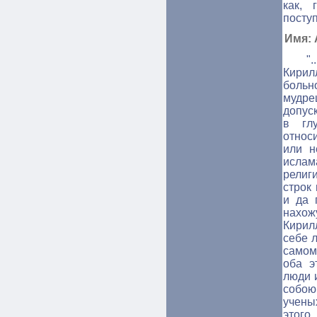
как, 
поступ
Имя: 
"
Кирил
больн
мудре
допус
в гл
относи
или н
ислам
религ
строк
и да п
нахож
Кирил
себе 
самом
оба э
люди 
собою.
учены
этого