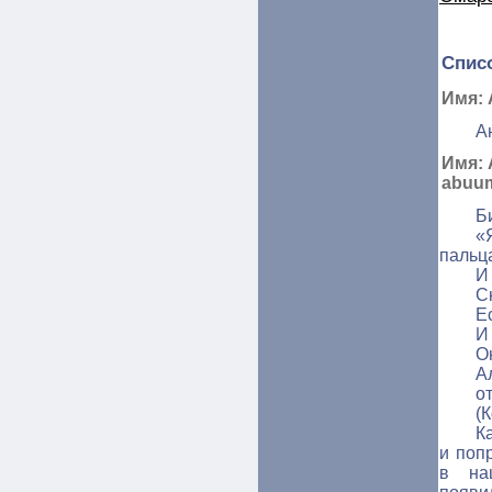
Спис
Имя: 
А
Имя:
abuum
Б
«
пальц
И
С
Е
И
О
А
о
(
К
и поп
в на