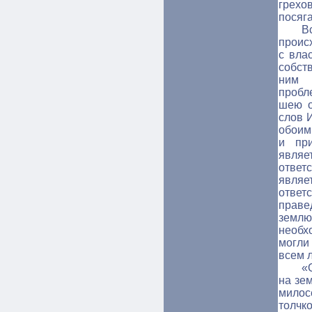
грех
посяг
Вс
проис
с вла
собст
ним 
пробл
шею о
слов 
обоими
и при
являе
ответ
явл
ответ
праве
землю
необх
могли
всем 
«
на зем
милос
толчк