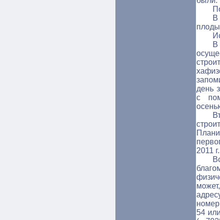
были.
П
В
плоды
И
В
осуще
строи
хафиз
запом
день 
с пом
осенью
В
строи
Плани
перво
2011 г
В
благо
физич
может
адрес
номер
54 ил