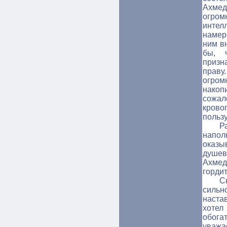
Ахме
огром
интел
намер
ним в
бы, 
призн
прав
огро
накоп
сожал
крово
пользу
Р
напол
оказы
душ
Ахмед
горди
С
сильн
наста
хотел
обога
уважа