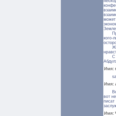
неохо
конф
взаи
взаим
може
эконо
Земле
П
кого-
остор
Ж
нравс
С
Абдул
Имя: 
s
Имя: 
В
вот не
писат
заслу
Имя: 