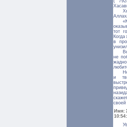
( 792
Хасав
Х
Аллаха
«
оказы
тот г
Когда
в про
унизил
В
не по
жадно
любите
Н
и тв
выст
приве
назид
скаже
своей 
Имя: 
10:54
У