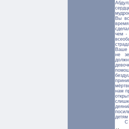
Абдул
серд
мудро
Вы вс
врем
сдела
чем -
всео
страд
Ваше 
не зе
должн
девоч
помощ
безду
прини
мёртв
нам п
откры
слишк
деяни
поси
детям 
С