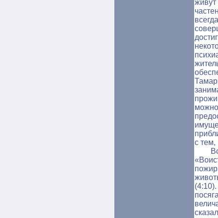
живут
часте
всег
совер
дост
неко
псих
жите
обесп
Тамар
заним
прожи
можно
пред
имуще
прибл
с тем,
В
«Воис
пожир
живот
(4:10
посяг
велич
сказа