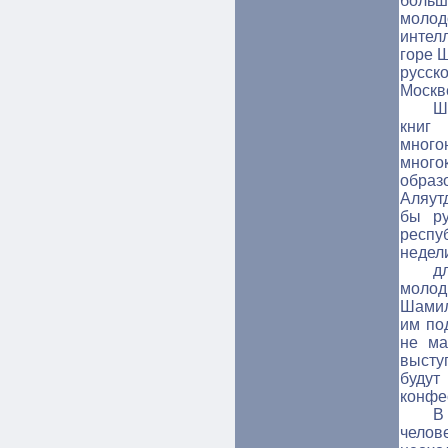
больш
моло
интел
горе 
русск
Москв
Ш
книг
мн
много
обра
Аляут
бы ру
респу
недел
д
молод
Шамил
им по
не ма
высту
будут
конфе
В
чело