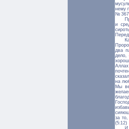
мусул
нему 
№ 367
П
и сре
сирот
Перед
К
Проро
два п
дело,
хорош
Алла
почте
сказа
на люб
Мы ве
жела
благо
Госпо
избави
сияющ
за то
(5:12)
И