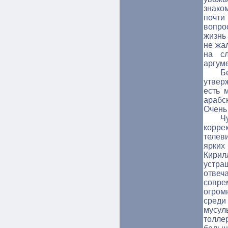
знако
почт
вопро
жизнь
не жа
на сл
аргум
Б
утвер
есть 
арабс
Очень 
Ч
корре
телев
ярких
Кири
устра
отв
совре
огром
сред
мусул
толл