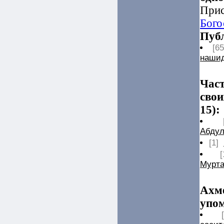
Прис
Бого
Публ
[65
наши
Част
свои
15):
Абдул
[1]
[
Мурта
Ахм
упом