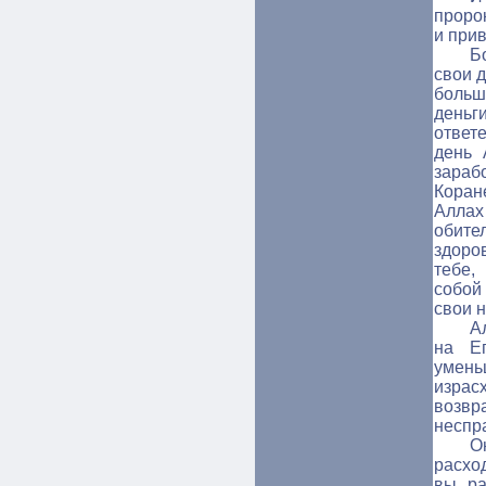
проро
и прив
Б
свои д
больш
деньг
ответ
день 
зарабо
Коран
Аллах
обит
здоро
тебе,
собой 
свои 
А
на Е
уме
израс
возвр
неспра
О
расхо
вы ра