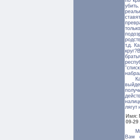
по кр
убить
реал
став
прев
толь
подоз
родст
т.д. 
круг?
брат
респу
"спис
набра
К
выйде
получи
дейст
налиц
лягут 
Имя: 
09-29
М
Вам с