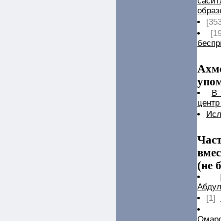
саси
образ
[35
[1
беспр
Ахм
упом
В
центр
Исл
Час
вмес
(не 
Абдул
[1]
Омар