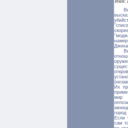
Имя: 
В
выска
убийс
"списо
скор
"мод
намере
Джиха
В
отнош
оруж
суще
откро
уста
(неза
Их пр
приме
мир 
оппо
авиац
город
Если 
сам т