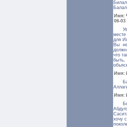
Билал
Балал
Имя: 
06-03
У
месте
для И
Вы не
должн
что т
быть,
объяс
Имя: 
Б
Аллагь
Имя: 
Б
Абдул
Сасит
хочу 
покол