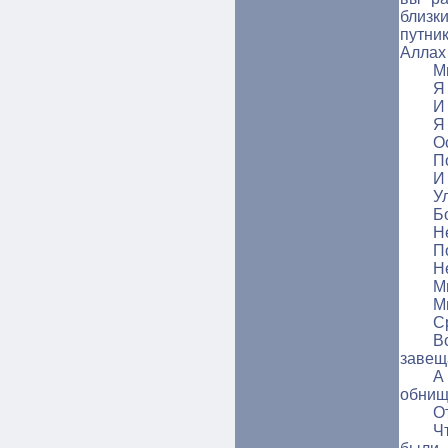
близк
путни
Аллах 
М
Я
И
Я
О
П
И
У
Б
Н
П
Н
М
М
С
В
завещ
А
обнищ
О
Ч