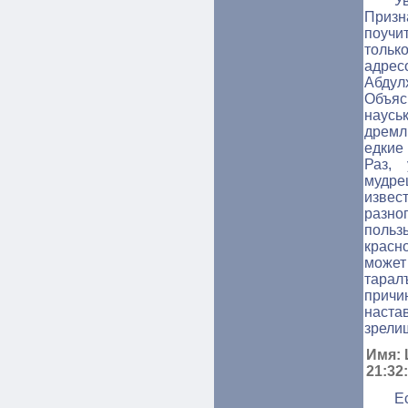
У
Призн
поучи
тольк
адрес
Абдул
Объяс
наус
дремл
едкие
Раз, 
мудр
изве
разно
польз
красн
может
тарал
причи
наста
зрели
Имя: 
21:32
Е