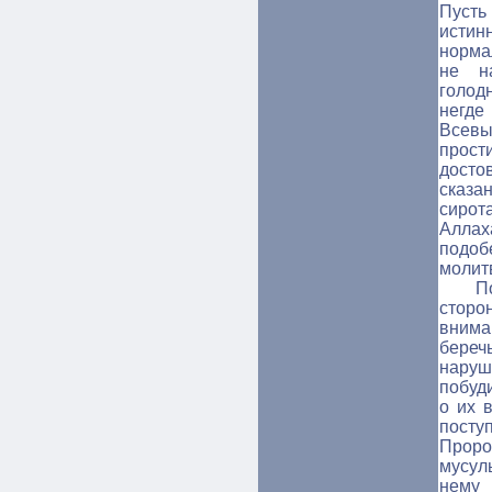
Пусть
истин
норма
не н
голод
негд
Всевы
прос
досто
сказа
сирота
Алла
подоб
молит
П
стор
внима
береч
наруш
побуд
о их 
посту
Проро
мусул
нему