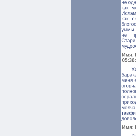
не од
как м
Ислам
как с
блого
уммы 
не п
Стари
мудрос
Имя: 
05:36
Х
барак
меня 
огорч
полн
осрал
прихо
молча
тавфи
довол
Имя: 