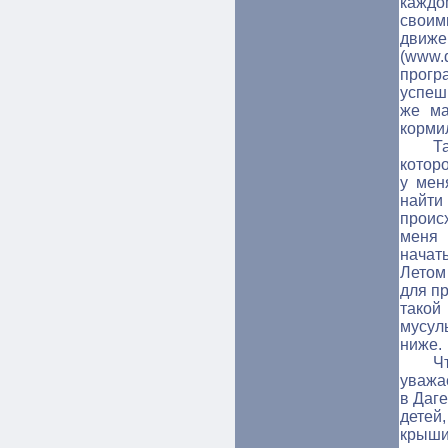
каждо
своим
движ
(www.
прог
успеш
же ма
корми
Т
котор
у мен
найти
проис
меня 
начат
Летом
для п
такой
мусул
ниже.
Ч
уважа
в Даг
детей
крыши