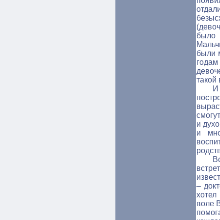
появи
отда
безыс
(дево
было 
Мальч
были 
годам
девоч
такой 
И
постр
вырас
смогу
и духо
и мно
восп
родств
В
встр
извес
– док
хотел
воле 
помог