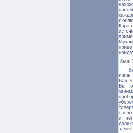
нахож
напол
каждо
люблю
Кора
источ
приме
Мухам
привет
найдет
Имя: 
В
лишь
Вашег
Вы го
заним
наобо
убере
толер
слово
и нег
далек
замеч