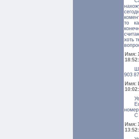
С
нахож
сегод
комен
то к
конеч
счита
хоть 
вопрос
Имя: 
18:52
Ш
903 87
Имя: 
10:02
У
Е
номер
С 
Имя: 
13:52