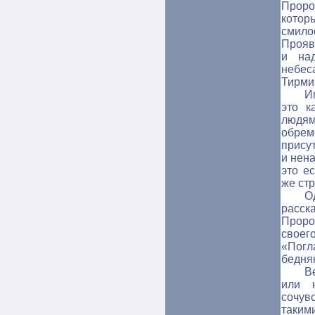
Проро
кото
смило
Прояв
и над
небес
Тирми
И
это к
людя
обрем
прису
и нен
это е
же стр
О
расск
Пророк
своег
«Погл
бедня
В
или 
сочув
таким