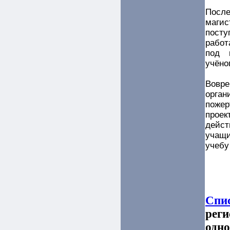
Посл
магис
посту
работ
под 
учёно
Вовр
орган
поже
прое
дейс
учащи
учебу
Спис
реги
одно