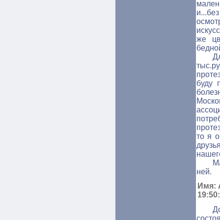
мален
и...бе
осмо
искус
же цв
бедно
Д
тыс.р
проте
буду 
боле
Моск
ассоц
потре
проте
то я 
друзь
нашег
М
ней.
Имя: 
19:50
Д
сост