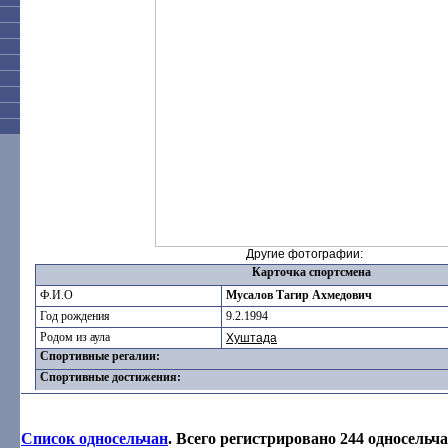
Другие фотографии:
Карточка спортсмена
Ф.И.О
Мусалов Тагир Ахмедович
Год рождения
9.2.1994
Родом из аула
Хуштада
Спортивные регалии:
Спортивные достижения:
Список односельчан
. Всего регистрировано 244 односельча