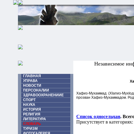
Независимое ин
ГЛАВНАЯ
УПРАВА
Ха
НОВОСТИ
ПЕРСОНАЛИИ
Хафиз-Мухаммад (ХIапиз-МухIод
ЗДРАВООХРАНЕНИИЕ
прозван Хафиз-Мухаммадом. Род
СПОРТ
НАУКА
ИСТОРИЯ
РЕЛИГИЯ
Список односельчан
. Всег
ЛИТЕРАТУРА
Присутствует в категориях:
СЛОВАРЬ
ТУРИЗМ
ФОТОГАЛЕРЕЯ