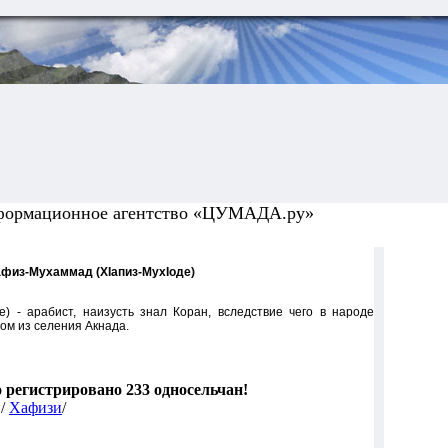
формационное агентство «ЦУМАДА.ру»
физ-Мухаммад (ХIапиз-МухIоде)
е) - арабист, наизусть знал Коран, вследствие чего в народе
ом из селения Акнада.
о регистрировано 233 односельчан!
 /
Хафизи
/