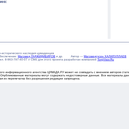
иев:
о-исторического наследия цумадинцев
обеспечение:
Магомед ГАДЖИДИБИРОВ
и др. Автор —
Магомедгусен ХАЛИЛУЛЛАЕВ
u тел. 8-963-797-40-07 // CMS для этого проекта разработан компанией
TorgVisor.Ru
го информационного агентства ЦУМАДА.РУ может не совпадать с мнением авторов статей
. Опубликованные материалы могут содержать недостоверные данные. Все материалы дан
ная их перепечатка без разрешения редакции запрещена.