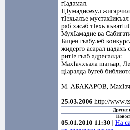
гIадамал.
ЦIумадисезул жигарчил
тIехьалъе мустахIикъал
раб хасаб тIехь къватIи
МухIамадие ва Сабигати
Бицен гьабулеб конкурс
жидерго асарал цадахъ 
ритIе гьаб адресалда:
МахIачхъала шагьар, Л
цIаралда бугеб библиот
М. АБАКАРОВ, МахIачх
25.03.2006
http://www.t
Другие 
Новос
05.01.2010 11:30
|
На с