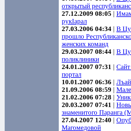
открытый республиканс
27.12.2009 08:05
|
Имам
рукIарал
27.03.2006 04:34
|
В Цу
прошло Республиканско
женских команд
29.03.2007 08:44
|
В Цу
поликлиники
24.01.2007 07:31
|
Сайт
портал
10.01.2007 06:36
|
Лъай
21.09.2006 08:59
|
Мале
21.02.2006 07:28
|
Уник
20.03.2007 07:41
|
Новы
знаменитого Паранга (
27.04.2007 12:40
|
Опуб
Магомедовой