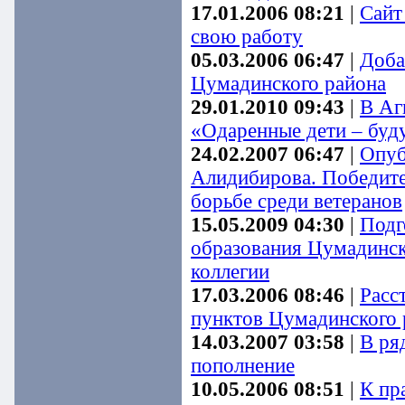
17.01.2006 08:21
|
Сайт
свою работу
05.03.2006 06:47
|
Доба
Цумадинского района
29.01.2010 09:43
|
В Аг
«Одаренные дети – буд
24.02.2007 06:47
|
Опуб
Алидибирова. Победите
борьбе среди ветеранов
15.05.2009 04:30
|
Подг
образования Цумадинско
коллегии
17.03.2006 08:46
|
Расс
пунктов Цумадинского 
14.03.2007 03:58
|
В ря
пополнение
10.05.2006 08:51
|
К пр