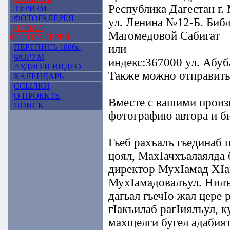
Республика Дагестан г.
ТУРИЗМ
ФОТОГАЛЕРЕЯ
ул. Ленина №12-Б. Биб
НОВАЯ
Магомедовой Сабигат
ФОТОГАЛЕРЕЯ
ПЕРЕПИСЬ 1886г.
или
ФОРУМ
индекс:367000 ул. Абуба
АУДИО И ВИДЕО
Также можно отправить
КАЛЕНДАРЬ
ССЫЛКИ
О ПРОЕКТЕ
Вместе с вашими произ
ПОИСК
фотографию автора и б
Гьеб рахъалъ гьединаб 
цоял, МахIачхъалаялда 
директор МухIамад ХIай
МухIамадовалъул. Нилъ
дагьал гьечIо жал цере 
гIакъилаб рагIиялъул, к
махщелги бугел адабият