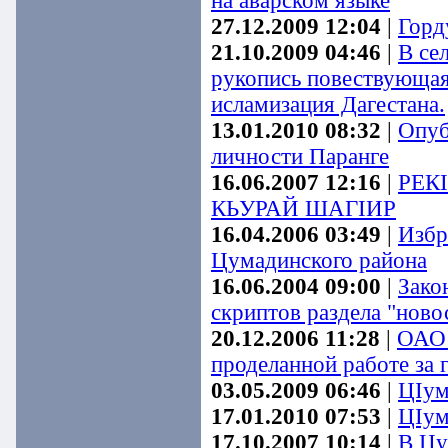
на аварском языке
27.12.2009 12:04
|
Горд
21.10.2009 04:46
|
В се
рукопись повествующая
исламизация Дагестана.
13.01.2010 08:32
|
Опуб
личности Паранге
16.06.2007 12:16
|
РЕК
КЬУРАЙ ШАГIИР
16.04.2006 03:49
|
Избр
Цумадинского района
16.06.2004 09:00
|
Зако
скриптов раздела "ново
20.12.2006 11:28
|
ОАО 
проделанной работе за 
03.05.2009 06:46
|
ЦIум
17.01.2010 07:53
|
ЦIум
17.10.2007 10:14
|
В Цу