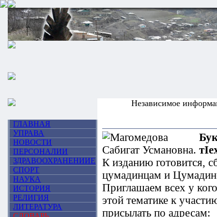
Независимое информа
ГЛАВНАЯ
УПРАВА
Бук
НОВОСТИ
тIе
ПЕРСОНАЛИИ
ЗДРАВООХРАНЕНИИЕ
К изданию готовится, 
СПОРТ
цумадинцам и Цумадин
НАУКА
Приглашаем всех у ког
ИСТОРИЯ
РЕЛИГИЯ
этой тематике к участи
ЛИТЕРАТУРА
присылать по адресам:
СЛОВАРЬ