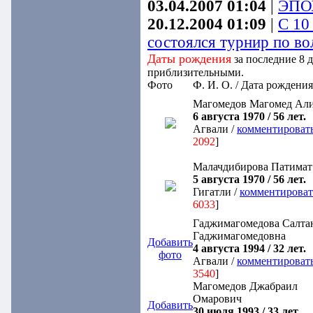
03.04.2007 01:04
|
ЭПО
20.12.2004 01:09
|
С 10
состоялся турнир по во
Даты рождения
за последние 8 
приблизительными.
Фото
Ф. И. О. / Дата рождения
Магомедов Магомед Ал
6 августа 1970 / 56 лет.
Агвали /
комментироват
2092
]
Малачдибирова Патимат
5 августа 1970 / 56 лет.
Гигатли /
комментироват
6033
]
Гаджимагомедова Салта
Гаджимагомедовна
Добавить
4 августа 1994 / 32 лет.
фото
Агвали /
комментироват
3540
]
Магомедов Джабраил
Омарович
Добавить
30 июля 1993 / 33 лет.