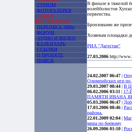
В финале в тяжелой б
ТУРИЗМ
волейболистов Хунзах
ФОТОГАЛЕРЕЯ
первенства.
НОВАЯ
ФОТОГАЛЕРЕЯ
Бронзовыми же призе
ПЕРЕПИСЬ 1886г.
ФОРУМ
Хозяевам площадки до
АУДИО И ВИДЕО
КАЛЕНДАРЬ
РИА "Дагестан"
ССЫЛКИ
О ПРОЕКТЕ
27.03.2006
http://www.
ПОИСК
24.02.2007 06:47
|
Опу
Олимпийских игр по 
29.03.2007 08:44
|
В Ц
06.02.2006 03:11
|
17
ПАМЯТИ ИВАНА Я
05.03.2006 06:47
|
Доб
17.03.2006 08:46
|
Рас
района.
22.01.2009 02:04
|
Маг
мира по боевому
26.09.2006 01:10
|
Рос