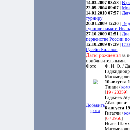
14.03.2007 03:58
|
В р
22.09.2004 09:07
|
Мож
14.01.2010 07:57
|
Даг
турниру
20.01.2009 12:30
|
19 
турнире памяти Иван
27.10.2009 02:51
|
Два
первенстве России по
12.10.2009 07:39
|
Гла
Гусейн Билалов
Даты рождения
за п
приблизительными.
Фото
Ф. И. О. / Д
Гаджидибир
Магомедови
10 августа 1
Тинди /
ком
[
19 / 23359
]
Гаджиев Аб
Абакарович
Добавить
6 августа 19
фото
Гигатли /
ко
[
6 / 3956
]
Исаев Шамх
Магомедови