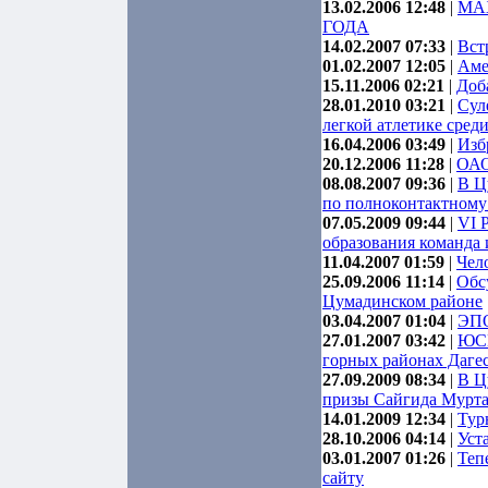
13.02.2006 12:48
|
МА
ГОДА
14.02.2007 07:33
|
Вст
01.02.2007 12:05
|
Аме
15.11.2006 02:21
|
Доб
28.01.2010 03:21
|
Сул
легкой атлетике сред
16.04.2006 03:49
|
Изб
20.12.2006 11:28
|
ОАО
08.08.2007 09:36
|
В Ц
по полноконтактном
07.05.2009 09:44
|
VI 
образования команда 
11.04.2007 01:59
|
Чел
25.09.2006 11:14
|
Обс
Цумадинском районe
03.04.2007 01:04
|
ЭП
27.01.2007 03:42
|
ЮСК
горных районах Даге
27.09.2009 08:34
|
В Ц
призы Сайгида Мурта
14.01.2009 12:34
|
Тур
28.10.2006 04:14
|
Уст
03.01.2007 01:26
|
Теп
сайту