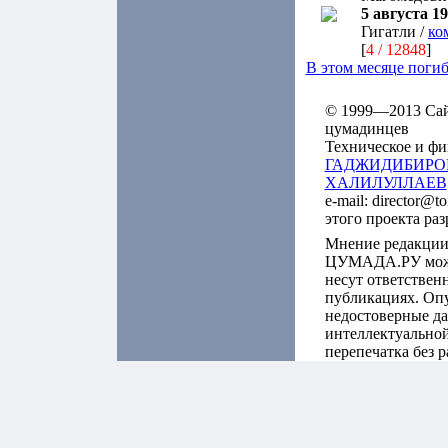
5 августа 19
Гигатли /
ко
[
4 / 12848
]
В этом месяце поги
© 1999—2013 Сайт
цумадинцев
Техническое и фи
ГАДЖИДИБИРО
ХАЛИЛУЛЛАЕВ
e-mail: director@t
этого проекта ра
Мнение редакции
ЦУМАДА.РУ может
несут ответствен
публикациях. Оп
недостоверные да
интеллектуальной
перепечатка без 