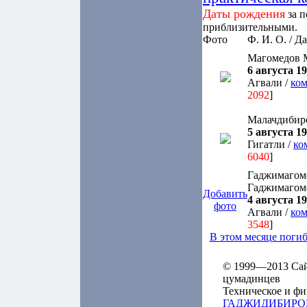
Даты рождения
за п
приблизительными.
Фото
Ф. И. О. / Д
Магомедов 
6 августа 19
Агвали /
ком
2092
]
Малачдибир
5 августа 19
Гигатли /
ко
6040
]
Гаджимагом
Гаджимагом
Добавить
4 августа 19
фото
Агвали /
ком
3548
]
В этом месяце поги
© 1999—2013 Сайт
цумадинцев
Техническое и фи
ГАДЖИДИБИРО