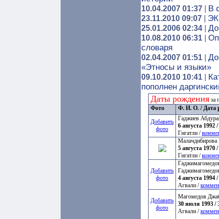
В 
10.04.2007 01:37
|
ЭК
23.11.2010 09:07
|
До
25.01.2006 02:34
|
Оп
10.08.2010 06:31
|
словаря
До
02.04.2007 01:51
|
«Этносы и языки»
Ка
09.10.2010 10:41
|
пополнен даргинск
Даты рождения
за 
Фото
Ф. И. О. / Дат
Гаджиев Абдура
Добавить
6 августа 1992 /
фото
Гигатли /
комме
Малачдибирова 
5 августа 1970 /
Гигатли /
комме
Гаджимагомедов
Добавить
Гаджимагомедо
фото
4 августа 1994 /
Агвали /
коммен
Магомедов Джа
Добавить
30 июля 1993 / 
фото
Агвали /
коммен