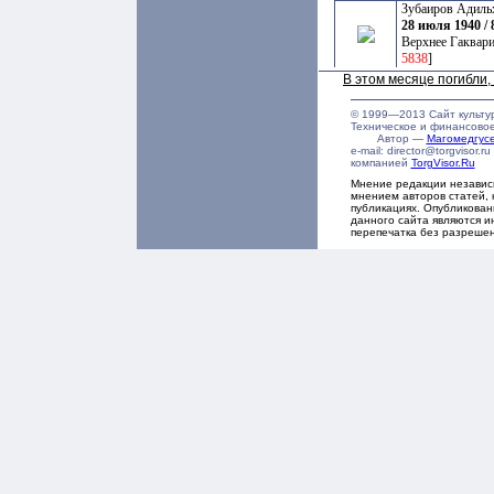
Зубаиров Адиль
28 июля 1940 / 
Верхнее Гаквари
5838
]
В этом месяце погибли
© 1999—2013 Сайт культу
Техническое и финансово
Автор —
Магомедгу
e-mail: director@torgvisor
компанией
TorgVisor.Ru
Мнение редакции независ
мнением авторов статей, 
публикациях. Опубликова
данного сайта являются и
перепечатка без разреше