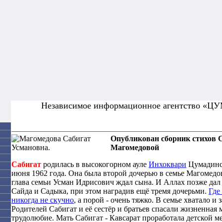
Независимое информационное агентство «Ц
Опубликован сборник стихов 
Магомедовой
Сабигат
родилась в высокогорном ауле
Инхоквари
Цумадинск
июня 1962 года. Она была второй дочерью в семье Магомедов
глава семьи Усман Идрисович ждал сына. И Аллах позже дал 
Сайда и Садыка, при этом наградив ещё тремя дочерьми.
Где
никогда не скучно
, а порой - очень тяжко. В семье хватало и 
Родителей Сабигат и её сестёр и братьев спасали жизненная 
трудолюбие. Мать Сабигат - Кавсарат проработала детской м