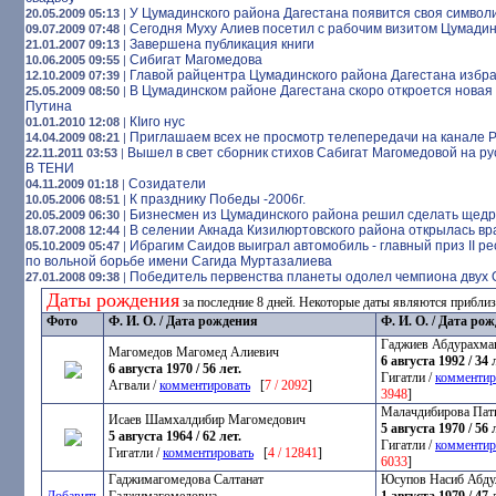
У Цумадинского района Дагестана появится своя символ
20.05.2009 05:13
|
Сегодня Муху Алиев посетил с рабочим визитом Цумадин
09.07.2009 07:48
|
Завершена публикация книги
21.01.2007 09:13
|
Сибигат Магомедова
10.06.2005 09:55
|
Главой райцентра Цумадинского района Дагестана избр
12.10.2009 07:39
|
В Цумадинском районе Дагестана скоро откроется новая
25.05.2009 08:50
|
Путина
КIиго нус
01.01.2010 12:08
|
Приглашаем всех не просмотр телепередачи на канале 
14.04.2009 08:21
|
Вышел в свет сборник стихов Сабигат Магомедовой на 
22.11.2011 03:53
|
В ТЕНИ
Созидатели
04.11.2009 01:18
|
К празднику Победы -2006г.
10.05.2006 08:51
|
Бизнесмен из Цумадинского района решил сделать щед
20.05.2009 06:30
|
В селении Акнада Кизилюртовского района открылась в
18.07.2008 12:44
|
Ибрагим Саидов выиграл автомобиль - главный приз II р
05.10.2009 05:47
|
по вольной борьбе имени Сагида Муртазалиева
Победитель первенства планеты одолел чемпиона двух
27.01.2008 09:38
|
Даты рождения
за последние 8 дней. Некоторые даты являются прибли
Фото
Ф. И. О. / Дата рождения
Ф. И. О. / Дата ро
Гаджиев Абдурахма
Магомедов Магомед Алиевич
6 августа 1992 / 34 
6 августа 1970 / 56 лет.
Гигатли /
комментир
Агвали /
комментировать
[
7 / 2092
]
3948
]
Малачдибирова Пат
Исаев Шамхалдибир Магомедович
5 августа 1970 / 56 
5 августа 1964 / 62 лет.
Гигатли /
комментир
Гигатли /
комментировать
[
4 / 12841
]
6033
]
Гаджимагомедова Салтанат
Юсупов Насиб Абду