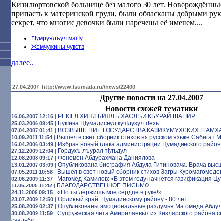
Кизилюртовской больнице без малого 30 лет. Новорождённы
Я
припасть к материнской груди, были обласканы добрыми рук
секрет, что многие девочки были наречены её именем....
ГIумруялъул матIу
Жемчужины чувств
далее..
27.04.2007
http://www.tsumada.ru//news/22400
Другие новости на 27.04.2007
Новости схожей тематики
РЕКIЕЛ ХИНЛЪИЯЛЪ ХАСЛЪИ КЬУРАЙ ШАГIИР
16.06.2007 12:16
|
БукIина ЦIумадисеул кучIдузул тIехь
25.03.2006 09:45
|
ВОЗВЫШЕНИЕ ГОСУДАРСТВА КАЗИКУМУХСКИХ ШАМХ
07.04.2007 01:41
|
Вышел в свет сборник стихов на русском языке Сабигат 
10.09.2011 11:54
|
Избран новый глава администрации Цумадинского район
16.04.2006 03:49
|
Гордухъ лъурал тIугьдул
27.12.2009 12:04
|
Феномен Абдурахмана Даниялова
12.08.2008 09:17
|
Опубликована биография Абдула Гитиновача. Врача высш
13.01.2007 03:09
|
Вышел в свет новый сборник стихов Загры Куромагомедо
07.05.2011 10:58
|
Магомед Камилов: «В этом году начнется газификация Ц
02.06.2009 11:37
|
БЛАГОДАРСТВЕННОЕ ПИСЬМО
11.06.2005 11:42
|
«Но ты держишь мое сердце в руке!»
24.11.2009 09:15
|
Орлиный край. Цумадинскому району - 80 лет.
23.07.2009 12:50
|
Опубликованы эмоциональные раздумья Магомеда Абду
25.08.2009 02:37
|
Супружеская чета Амирилаевых из Кизлярского района 
30.08.2009 11:59
|
свадьбу