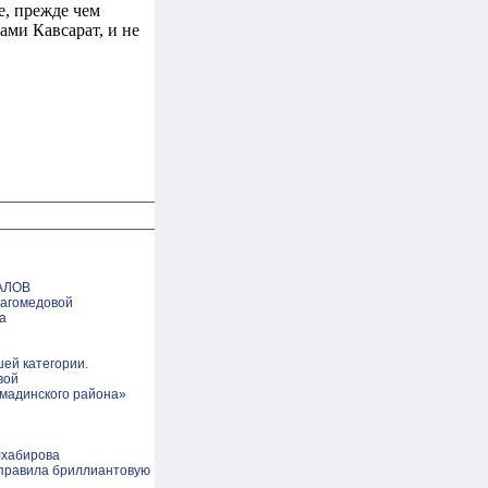
е, прежде чем
ами Кавсарат, и не
АЛОВ
Магомедовой
а
ей категории.
вой
умадинского района»
лхабирова
справила бриллиантовую