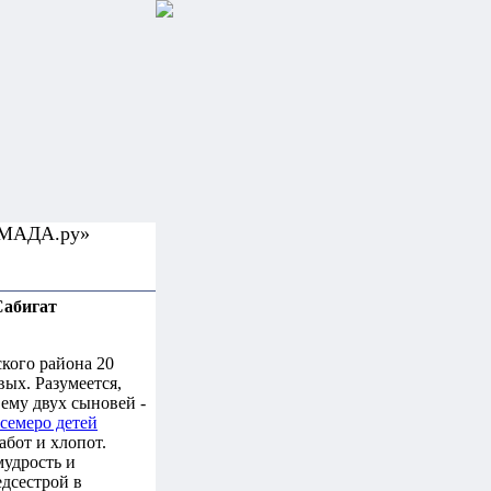
УМАДА.ру»
Сабигат
ого района 20
ых. Разумеется,
ему двух сыновей -
 семеро детей
забот и хлопот.
мудрость и
едсестрой в