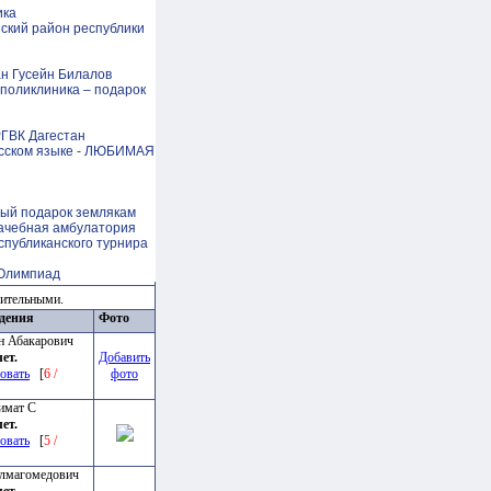
ика
ский район республики
ан Гусейн Билалов
 поликлиника – подарок
РГВК Дагестан
русском языке - ЛЮБИМАЯ
рый подарок землякам
рачебная амбулатория
еспубликанского турнира
 Олимпиад
зительными.
ждения
Фото
н Абакарович
лет.
Добавить
овать
[
6 /
фото
имат С
лет.
овать
[
5 /
лмагомедович