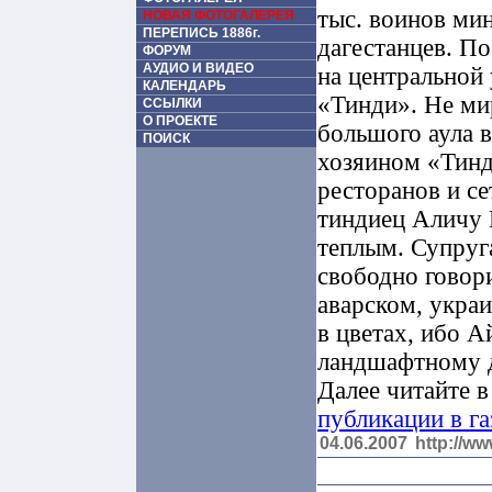
тыс. воинов мин
НОВАЯ ФОТОГАЛЕРЕЯ
ПЕРЕПИСЬ 1886г.
дагестанцев. П
ФОРУМ
АУДИО И ВИДЕО
на центральной
КАЛЕНДАРЬ
«Тинди». Не ми
ССЫЛКИ
О ПРОЕКТЕ
большого аула 
ПОИСК
хозяином «Тинд
ресторанов и се
тиндиец Аличу 
теплым. Супруг
свободно говор
аварском, укра
в цветах, ибо 
ландшафтному д
Далее читайте в
публикации в га
04.06.2007
http://ww