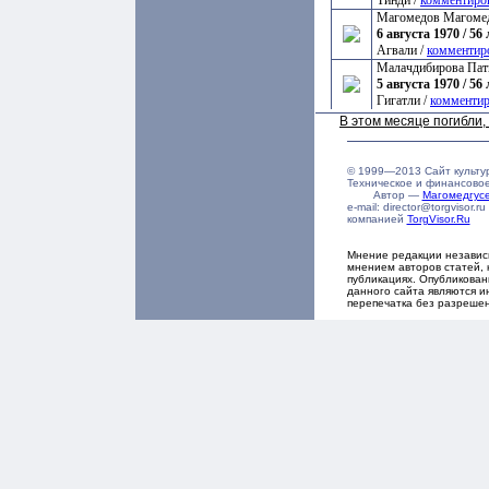
Тинди /
комментиро
Магомедов Магоме
6 августа 1970 / 56 
Агвали /
комментир
Малачдибирова Пат
5 августа 1970 / 56 
Гигатли /
комментир
В этом месяце погибли
© 1999—2013 Сайт культу
Техническое и финансово
Автор —
Магомедгу
e-mail: director@torgvisor
компанией
TorgVisor.Ru
Мнение редакции независ
мнением авторов статей, 
публикациях. Опубликова
данного сайта являются и
перепечатка без разреше