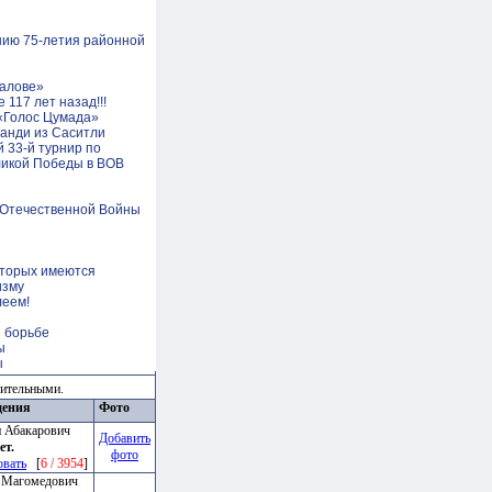
нию 75-летия районной
алове»
117 лет назад!!!
 «Голос Цумада»
фанди из Саситли
й 33-й турнир по
ликой Победы в ВОВ
 Отечественной Войны
оторых имеются
изму
леем!
й борьбе
ы
ы
зительными.
дения
Фото
 Абакарович
Добавить
ет.
фото
овать
[
6 / 3954
]
 Магомедович