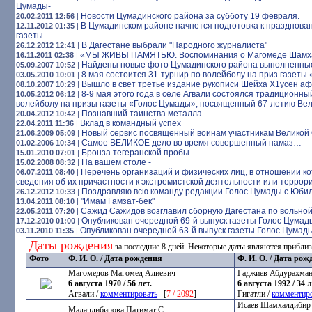
Цумады-
Новости Цумадинского района за субботу 19 февраля.
20.02.2011 12:56
|
В Цумадинском районе начнется подготовка к празднова
12.11.2012 01:35
|
газеты
В Дагестане выбрали "Народного журналиста"
26.12.2012 12:41
|
«МЫ ЖИВЫ ПАМЯТЬЮ. Воспоминания о Магомеде Шамх
16.11.2011 02:38
|
Найдены новые фото Цумадинского района выполненные 
05.09.2007 10:52
|
8 мая состоится 31-турнир по волейболу на приз газеты
03.05.2010 10:01
|
Вышло в свет третье издание рукописи Шейха Х1усен а
08.10.2007 10:29
|
8-9 мая этого года в селе Агвали состоялся традиционны
10.05.2012 06:12
|
волейболу на призы газеты «Голос Цумады», посвященный 67-летию Ве
Познавший таинства металла
20.04.2012 10:42
|
Вклад в командный успех
22.04.2011 11:36
|
Новый сервис посвященный воинам участникам Великой
21.06.2009 05:09
|
Самое ВЕЛИКОЕ дело во время совершенный намаз…
01.02.2006 10:34
|
Бронза тегеранской пробы
15.01.2010 07:01
|
На вашем столе -
15.02.2008 08:32
|
Перечень организаций и физических лиц, в отношении к
06.07.2011 08:40
|
сведения об их причастности к экстремистской деятельности или террор
Поздравляю всю команду редакции Голос Цумады с Юби
26.12.2012 10:33
|
"Имам Гамзат-бек"
13.04.2011 08:10
|
Сажид Сажидов возглавил сборную Дагестана по вольно
22.05.2011 07:20
|
Опубликован очередной 69-й выпуск газеты Голос Цумад
17.12.2010 01:00
|
Опубликован очередной 63-й выпуск газеты Голос Цумад
03.11.2010 11:35
|
Даты рождения
за последние 8 дней. Некоторые даты являются прибли
Фото
Ф. И. О. / Дата рождения
Ф. И. О. / Дата рож
Магомедов Магомед Алиевич
Гаджиев Абдурахман
6 августа 1970 / 56 лет.
6 августа 1992 / 34 л
Агвали /
комментировать
[
7 / 2092
]
Гигатли /
комментир
Исаев Шамхалдибир
Малачдибирова Патимат С