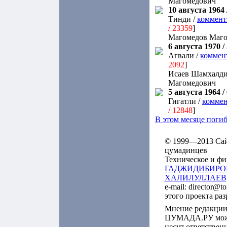
Магомедович
10 августа 1964 /
Тинди /
коммент
/ 23359
]
Магомедов Маго
6 августа 1970 / 
Агвали /
коммен
2092
]
Исаев Шамхалд
Магомедович
5 августа 1964 / 
Гигатли /
коммен
/ 12848
]
В этом месяце поги
© 1999—2013 Сайт
цумадинцев
Техническое и фи
ГАДЖИДИБИРО
ХАЛИЛУЛЛАЕВ
e-mail: director@t
этого проекта ра
Мнение редакции
ЦУМАДА.РУ может
несут ответствен