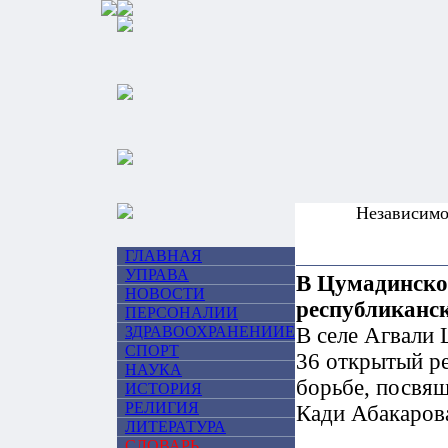
Независим
ГЛАВНАЯ
УПРАВА
В Цумадинско
НОВОСТИ
республиканск
ПЕРСОНАЛИИ
ЗДРАВООХРАНЕНИИЕ
В селе Агвали 
СПОРТ
36 открытый р
НАУКА
борьбе, посвя
ИСТОРИЯ
РЕЛИГИЯ
Кади Абакаров
ЛИТЕРАТУРА
СЛОВАРЬ