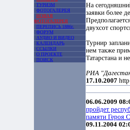
На сегодняшний
ТУРИЗМ
ФОТОГАЛЕРЕЯ
заявки более д
НОВАЯ
Предполагается
ФОТОГАЛЕРЕЯ
ПЕРЕПИСЬ 1886г.
двухсот спортс
ФОРУМ
АУДИО И ВИДЕО
Турнир заплани
КАЛЕНДАРЬ
ССЫЛКИ
нем также прим
О ПРОЕКТЕ
Татарстана и н
ПОИСК
РИА "Дагеста
17.10.2007
http
06.06.2009 08:
пройдет респуб
памяти Героя 
09.11.2004 02: