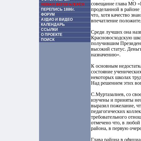
совещание глава МО «
НОВАЯ ФОТОГАЛЕРЕЯ
проделанной в районе 
ПЕРЕПИСЬ 1886г.
ФОРУМ
что, хотя качество зн
АУДИО И ВИДЕО
впечатление положите
КАЛЕНДАРЬ
ССЫЛКИ
Среди лучших она наз
О ПРОЕКТЕ
Красновосходскую шко
ПОИСК
получившим Президент
высокий статус. Деньг
назначению».
К основным недостатка
состояние ученических
некоторых школах труд
Над решением этих воп
С.Муртазалиев, со свое
изучены и приняты не
выразил пожелание, чт
педагогических коллек
требовательного отно
отмечено что, в любой
района, в первую очер
Глава района в офици