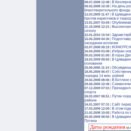
В Кизлярс
08.07.2008 12:48
|
На день ро
06.02.2008 10:30
|
благотворительного фонда 
В Цумадинс
12.03.2009 11:47
|
против наркотиков и терро
Опубликова
13.01.2007 03:09
|
Высокогорн
21.10.2009 12:21
|
сезону
Здравствуй
22.01.2010 10:34
|
Подготовку
15.05.2009 04:30
|
заседании коллегии
КОНКУРСНА
02.07.2008 09:19
|
Избран нов
16.04.2006 03:49
|
В горах Да
05.02.2008 01:05
|
В Цумадинс
19.03.2009 09:50
|
основания
Обсуждены 
25.09.2006 11:14
|
Собственны
18.05.2009 06:47
|
порядка 14 млн. рублей
В Ботлихе 
19.02.2008 08:46
|
Схематиче
29.06.2006 10:36
|
Президентс
07.12.2009 07:53
|
спорта
Путин пору
26.03.2007 08:51
|
районе
Сайт перер
24.01.2007 07:31
|
В этом год
17.03.2009 12:09
|
Работа по 
21.02.2008 10:05
|
В Цумадинс
25.05.2009 08:50
|
Путина
Даты рождения
за 