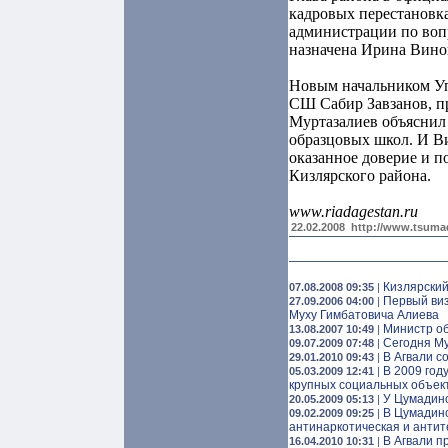
кадровых перестановка
администрации по воп
назначена Ирина Виног
Новым начальником Уп
СШ Сабир Завзанов, пр
Муртазалиев объяснил 
образцовых школ. И Ви
оказанное доверие и п
Кизлярского района.
www.riadagestan.ru
22.02.2008
http://www.tsumad
Кизлярский
07.08.2008 09:35
|
Первый виз
27.09.2006 04:00
|
Муху Гимбатовича Алиева
Министр об
13.08.2007 10:49
|
Сегодня Му
09.07.2009 07:48
|
В Агвали с
29.01.2010 09:43
|
В 2009 год
05.03.2009 12:41
|
крупных социальных объек
У Цумадинс
20.05.2009 05:13
|
В Цумадинс
09.02.2009 09:25
|
антинаркотическая и анти
В Агвали п
16.04.2010 10:31
|