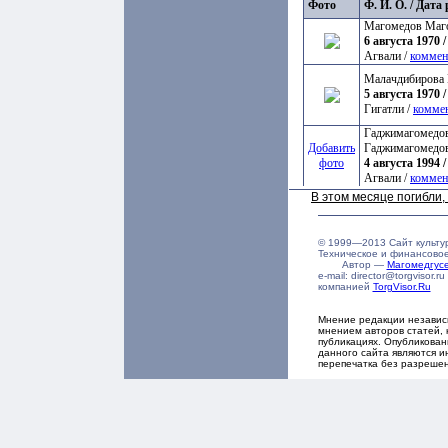
Фото
Ф. И. О. / Дат
Магомедов Маг
6 августа 1970 /
Агвали /
коммен
Малачдибирова 
5 августа 1970 /
Гигатли /
комме
Гаджимагомедов
Добавить
Гаджимагомедо
фото
4 августа 1994 /
Агвали /
коммен
В этом месяце погибли
© 1999—2013 Сайт культу
Техническое и финансово
Автор —
Магомедгу
e-mail: director@torgvisor
компанией
TorgVisor.Ru
Мнение редакции независ
мнением авторов статей, 
публикациях. Опубликова
данного сайта являются и
перепечатка без разреше