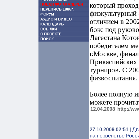
который проходи
НОВАЯ ФОТОГАЛЕРЕЯ
ПЕРЕПИСЬ 1886г.
физкультурный 
ФОРУМ
АУДИО И ВИДЕО
отличием в 200
КАЛЕНДАРЬ
бокс под руков
ССЫЛКИ
О ПРОЕКТЕ
Дагестана Котов
ПОИСК
победителем ме
г.Москве, фина
Прикаспийских 
турниров. С 20
физвоспитания.
Более полную 
можете прочита
12.04.2008
http://ww
Дв
27.10.2009 02:51
|
на первенстве Росс