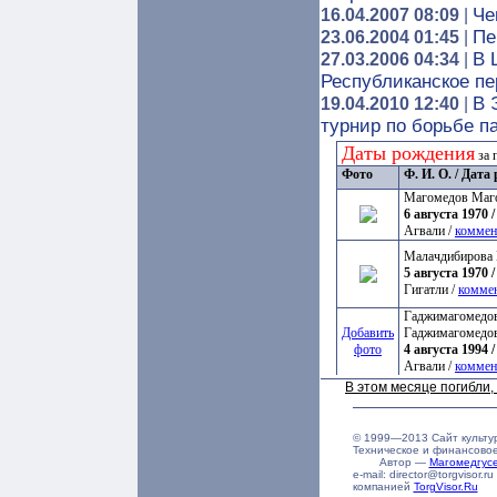
Че
16.04.2007 08:09
|
Пе
23.06.2004 01:45
|
В 
27.03.2006 04:34
|
Республиканское пе
В 
19.04.2010 12:40
|
турнир по борьбе п
Даты рождения
за 
Фото
Ф. И. О. / Дат
Магомедов Маг
6 августа 1970 /
Агвали /
коммен
Малачдибирова 
5 августа 1970 /
Гигатли /
комме
Гаджимагомедов
Добавить
Гаджимагомедо
фото
4 августа 1994 /
Агвали /
коммен
В этом месяце погибли
© 1999—2013 Сайт культу
Техническое и финансово
Автор —
Магомедгу
e-mail: director@torgvisor
компанией
TorgVisor.Ru