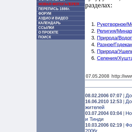
разделах:
НОВАЯ ФОТОГАЛЕРЕЯ
ПЕРЕПИСЬ 1886г.
ФОРУМ
АУДИО И ВИДЕО
КАЛЕНДАРЬ
Рукотворное/М
ССЫЛКИ
Религия/Мина
О ПРОЕКТЕ
ПОИСК
Природа/Водо
Разное/Годека
Природа/Ущел
Селения/Хушт
07.05.2008
http://ww
До
08.02.2006 07:07
|
До
16.06.2010 12:53
|
жителей
Но
03.07.2004 03:04
|
и Тинди
Фо
10.03.2006 02:19
|
2006г.