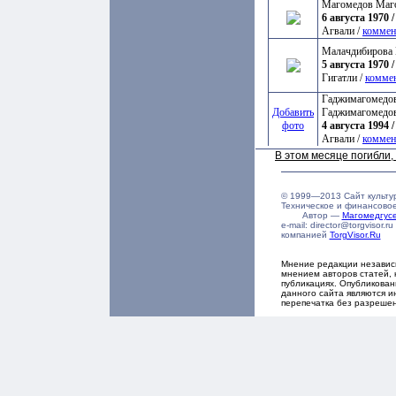
Магомедов Маг
6 августа 1970 /
Агвали /
коммен
Малачдибирова 
5 августа 1970 /
Гигатли /
комме
Гаджимагомедов
Добавить
Гаджимагомедо
фото
4 августа 1994 /
Агвали /
коммен
В этом месяце погибли
© 1999—2013 Сайт культу
Техническое и финансово
Автор —
Магомедгу
e-mail: director@torgvisor
компанией
TorgVisor.Ru
Мнение редакции независ
мнением авторов статей, 
публикациях. Опубликова
данного сайта являются и
перепечатка без разреше