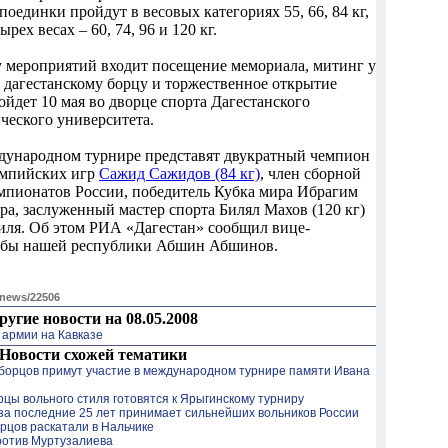
поединки пройдут в весовых категориях 55, 66, 84 кг,
ырех весах – 60, 74, 96 и 120 кг.
у мероприятий входит посещение мемориала, митинг у
 дагестанскому борцу и торжественное открытие
ойдет 10 мая во дворце спорта Дагестанского
ческого университета.
дународном турнире представят двукратный чемпион
импийских игр
Сажид Сажидов (84 кг)
, член сборной
мпионатов России, победитель Кубка мира Ибрагим
ра, заслуженный мастер спорта Билял Махов (120 кг)
тиля. Об этом РИА «Дагестан» сообщил вице-
ьбы нашей республики Абшин Абшинов.
/news/22506
ругие новости на 08.05.2008
 армии на Кавказе
Новости схожей тематики
 борцов примут участие в международном турнире памяти Ивана
рцы вольного стиля готовятся к Ярыгинскому турниру
за последние 25 лет принимает сильнейших вольников России
рцов раскатали в Нальчике
ротив Муртузалиева