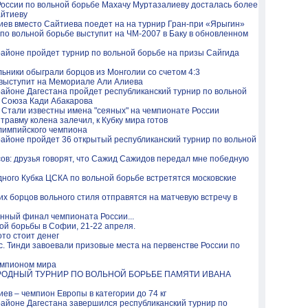
оссии по вольной борьбе Махачу Муртазалиеву досталась более
айтиеву
ев вместо Сайтиева поедет на на турнир Гран-при «Ярыгин»
по вольной борьбе выступит на ЧМ-2007 в Баку в обновленном
айоне пройдет турнир по вольной борьбе на призы Сайгида
льники обыграли борцов из Монголии со счетом 4:3
выступит на Мемориале Али Алиева
айоне Дагестана пройдет республиканский турнир по вольной
о Союза Кади Абакарова
 Стали известны имена "сеяных" на чемпионате России
травму колена залечил, к Кубку мира готов
олимпийского чемпиона
айоне пройдет 36 открытый республиканский турнир по вольной
ов: друзья говорят, что Сажид Сажидов передал мне победную
ного Кубка ЦСКА по вольной борьбе встретятся московские
их борцов вольного стиля отправятся на матчевую встречу в
нный финал чемпионата России...
й борьбы в Софии, 21-22 апреля.
то стоит денег
 с. Тинди завоевали призовые места на первенстве России по
емпионом мира
РОДНЫЙ ТУРНИР ПО ВОЛЬНОЙ БОРЬБЕ ПАМЯТИ ИВАНА
ев – чемпион Европы в категории до 74 кг
айоне Дагестана завершился республиканский турнир по