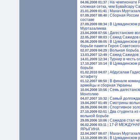
На чемпионате Р
04.06.2008 01:37
|
сложная сетка, чем Бувайсару С
Махач Муртазали
21.01.2009 01:41
|
Сборная России 
07.09.2007 08:40
|
составе
В Цумадинском р
27.09.2009 08:34
|
Муртазалиева
Дагестанские во
23.04.2008 07:56
|
Сажид Сажидов 
22.05.2007 08:03
|
В Цумадинском р
06.06.2009 08:05
|
борьбе памяти Героя Советског
Вольная борьба.
02.07.2009 04:29
|
Сажид Сажидов: 
13.03.2007 12:49
|
Турнир в честь 
14.01.2009 12:34
|
В Цумадинском р
17.10.2007 10:14
|
борьбе
Абдусалам Гадис
01.02.2010 04:07
|
эстафету
В финале команд
01.12.2007 08:50
|
армейцы и сборная Украины
Семь дагестанск
10.04.2008 10:56
|
Монголию
Самый долгожда
04.07.2007 10:32
|
Смотрины вольно
19.04.2007 01:49
|
Спортивное золо
26.09.2006 04:00
|
Два студента из
27.10.2009 02:51
|
вольной борьбе
Сажидов стал ч
29.09.2006 10:06
|
17-Й МЕЖДУНА
06.02.2006 03:11
|
ЯРЫГИНА
Махач Муртазали
22.04.2007 08:07
|
В Цумадинском р
13.10.2008 09:35
|