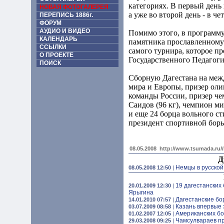
категориях. В первый день 
НОВАЯ ФОТОГАЛЕРЕЯ
а уже во второй день - в чет
ПЕРЕПИСЬ 1886г.
ФОРУМ
АУДИО И ВИДЕО
Помимо этого, в программ
КАЛЕНДАРЬ
памятника прославленному
ССЫЛКИ
самого турнира, которое пр
О ПРОЕКТЕ
Государственного Педагоги
ПОИСК
Сборную Дагестана на меж
мира и Европы, призер ол
команды России, призер че
Саидов (96 кг), чемпион ми
и еще 24 борца вольного с
президент спортивной бор
08.05.2008
http://www.tsumada.ru/
Д
Немцы в русской
08.05.2008 12:50
|
19 дагестанских
20.01.2009 12:30
|
Ярыгина
Дагестанские бо
14.01.2010 07:57
|
Казань впервые 
03.07.2009 08:58
|
Американских бо
01.02.2007 12:05
|
Чамсулвараев п
29.03.2008 09:25
|