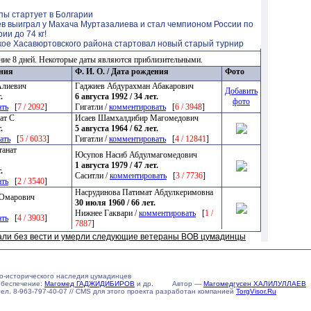
ы стартует в Болгарии
в выиграл у Махача Муртазалиева и стал чемпионом России по
ии до 74 кг!
кое Хасавюртовского района стартовал новый старый турнир
ние 8 дней. Некоторые даты являются приблизительными.
ения
Ф. И. О. / Дата рождения
Фото
Алиевич
Гаджиев Абдурахман Абакарович
Добавить
.
6 августа 1992 / 34 лет.
фото
ать
[
7 / 2092
]
Гигатли /
комментировать
[
6 / 3948
]
ат С
Исаев Шамхалдибир Магомедович
.
5 августа 1964 / 62 лет.
ать
[
5 / 6033
]
Гигатли /
комментировать
[
4 / 12841
]
танат
Юсупов Насиб Абдулмагомедович
1 августа 1979 / 47 лет.
.
Саситли /
комментировать
[
3 / 7736
]
ать
[
2 / 3540
]
Насрудинова Патимат Абдулкеримовна
 Омарович
30 июля 1960 / 66 лет.
Нижнее Гаквари /
комментировать
[
1 /
ать
[
4 / 3903
]
7887
]
пали без вести и умерли следующие ветераны ВОВ цумадинцы
о-исторического наследия цумадинцев
обеспечение:
Магомед ГАДЖИДИБИРОВ
и др. Автор —
Магомедгусен ХАЛИЛУЛЛАЕВ
u тел. 8-963-797-40-07 // CMS для этого проекта разработан компанией
TorgVisor.Ru