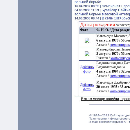
вольной борьбе
Чемпионат Европ
16.04.2007 08:09
|
Бувайсар Сайтие
04.06.2008 11:59
|
вольной борьбе в весовой категор
В селе Октябрьс
14.06.2008 08:44
|
Даты рождения
за послед
Фото
Ф. И. О. / Дата рожд
Магомедов Магомед 
6 августа 1970 / 56 лет
Агвали /
комментиров
Малачдибирова Патим
5 августа 1970 / 56 лет
Гигатли /
комментиров
Гаджимагомедова Сал
Добавить
Гаджимагомедовна
фото
4 августа 1994 / 32 лет
Агвали /
комментиров
Магомедов Джабраил
Добавить
30 июля 1993 / 33 лет.
фото
Агвали /
комментиров
В этом месяце погибли, про
© 1999—2013 Сайт культурн
Техническое и финансовое 
e-mail: director@torgvisor.r