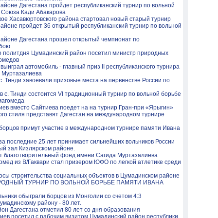
айоне Дагестана пройдет республиканский турнир по вольной
о Союза Кади Абакарова
кое Хасавюртовского района стартовал новый старый турнир
айоне пройдет 36 открытый республиканский турнир по вольной
районе Дагестана прошел открытый чемпионат по
 бою
о политдня Цумадинский район посетил министр природных
гомедов
выиграл автомобиль - главный приз II республиканского турнира
а Муртазалиева
 с. Тинди завоевали призовые места на первенстве России по
 в с. Тинди состоится VI традиционный турнир по вольной борьбе
магомеда
ев вместо Сайтиева поедет на на турнир Гран-при «Ярыгин»
ого стиля представят Дагестан на международном турнире
 борцов примут участие в международном турнире памяти Ивана
за последние 25 лет принимает сильнейших вольников России
й зал Кизлярском районе.
ыт благотворительный фонд имени Сагида Муртазалиева
мед из В/Гаквари стал призером ЮФО по легкой атлетике среди
сы строительства социальных объектов в Цумадинском районe
РОДНЫЙ ТУРНИР ПО ВОЛЬНОЙ БОРЬБЕ ПАМЯТИ ИВАНА
льники обыграли борцов из Монголии со счетом 4:3
умадинскому району - 80 лет.
он Дагестана отметил 80 лет со дня образования
иев посетил с рабочим визитом Цумадинский район республики