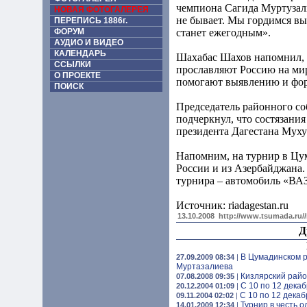
чемпиона Сагида Муртузал
НОВАЯ ФОТОГАЛЕРЕЯ
не бывает. Мы гордимся вы
ПЕРЕПИСЬ 1886г.
ФОРУМ
станет ежегодным».
АУДИО И ВИДЕО
КАЛЕНДАРЬ
Шахабас Шахов напомнил, ч
ССЫЛКИ
прославляют Россию на мир
О ПРОЕКТЕ
помогают выявлению и фо
ПОИСК
Председатель районного со
подчеркнул, что состязани
президента Дагестана Муху
Напомним, на турнир в Цум
России и из Азербайджана.
турнира – автомобиль «ВА
Источник: riadagestan.ru
13.10.2008
http://www.tsumada.ru/
Д
В Цумадинском р
27.09.2009 08:34
|
Муртазалиева
Кизлярский райо
07.08.2008 09:35
|
С 10 по 12 дека
20.12.2004 01:09
|
С 10 по 12 декаб
09.11.2004 02:02
|
Турнир в честь 
14.01.2009 12:34
|