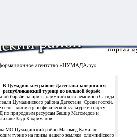
формационное агентство «ЦУМАДА.ру»
В Цумадинском районе Дагестана завершился
республиканский турнир по вольной борьбе
ьной борьбе на призы олимпийского чемпиона Сагида
гвали Цумадинского района Дагестана. Среди гостей,
село – министр по физической культуре и спорту
Д по природным ресурсам Башир Магомедов и
литике Заур Кахриманов.
лава МО Цумадинский район Магомед Камилов
одим турнир на призы нашего земляка, олимпийского