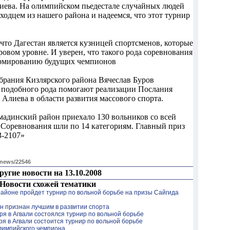
иева. На олимпийском пьедестале случайных людей
ходцем из нашего района и надеемся, что этот турнир
то Дагестан является кузницей спортсменов, которые
овом уровне. И уверен, что такого рода соревнования
рмированию будущих чемпионов
брания Кизлярского района Вячеслав Буров
я подобного рода помогают реализации Послания
 Алиева в области развития массового спорта.
адинский район приехало 130 вольников со всей
 Соревнования шли по 14 категориям. Главный приз
З-2107»
/news/22546
ругие новости на 13.10.2008
Новости схожей тематики
айоне пройдет турнир по вольной борьбе на призы Сайгида
н признан лучшим в развитии спорта
бря в Агвали состоялся турнир по вольной борьбе
ря в Агвали состоится турнир по вольной борьбе
олимпийского чемпиона