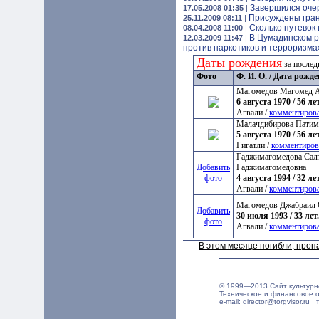
Завершился оче
17.05.2008 01:35
|
Присуждены гран
25.11.2009 08:11
|
Сколько путевок
08.04.2008 11:00
|
В Цумадинском р
12.03.2009 11:47
|
против наркотиков и терроризма
Даты рождения
за послед
Фото
Ф. И. О. / Дата рожд
Магомедов Магомед 
6 августа 1970 / 56 лет
Агвали /
комментиров
Малачдибирова Патим
5 августа 1970 / 56 лет
Гигатли /
комментиров
Гаджимагомедова Сал
Добавить
Гаджимагомедовна
фото
4 августа 1994 / 32 лет
Агвали /
комментиров
Магомедов Джабраил
Добавить
30 июля 1993 / 33 лет.
фото
Агвали /
комментиров
В этом месяце погибли, про
© 1999—2013 Сайт культурн
Техническое и финансовое 
e-mail: director@torgvisor.r