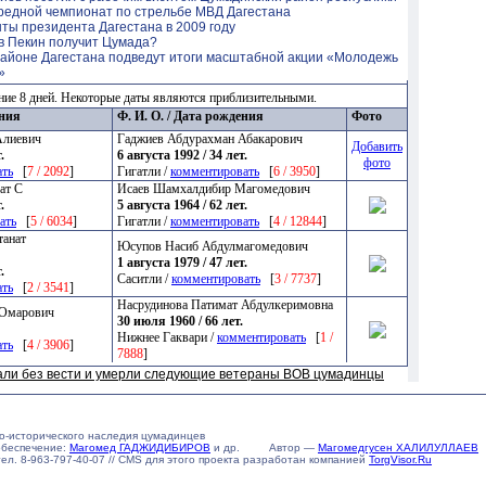
редной чемпионат по стрельбе МВД Дагестана
ты президента Дагестана в 2009 году
 в Пекин получит Цумада?
айоне Дагестана подведут итоги масштабной акции «Молодежь
»
ние 8 дней. Некоторые даты являются приблизительными.
ения
Ф. И. О. / Дата рождения
Фото
Алиевич
Гаджиев Абдурахман Абакарович
Добавить
.
6 августа 1992 / 34 лет.
фото
ать
[
7 / 2092
]
Гигатли /
комментировать
[
6 / 3950
]
ат С
Исаев Шамхалдибир Магомедович
.
5 августа 1964 / 62 лет.
ать
[
5 / 6034
]
Гигатли /
комментировать
[
4 / 12844
]
танат
Юсупов Насиб Абдулмагомедович
1 августа 1979 / 47 лет.
.
Саситли /
комментировать
[
3 / 7737
]
ать
[
2 / 3541
]
Насрудинова Патимат Абдулкеримовна
 Омарович
30 июля 1960 / 66 лет.
Нижнее Гаквари /
комментировать
[
1 /
ать
[
4 / 3906
]
7888
]
пали без вести и умерли следующие ветераны ВОВ цумадинцы
о-исторического наследия цумадинцев
обеспечение:
Магомед ГАДЖИДИБИРОВ
и др. Автор —
Магомедгусен ХАЛИЛУЛЛАЕВ
u тел. 8-963-797-40-07 // CMS для этого проекта разработан компанией
TorgVisor.Ru