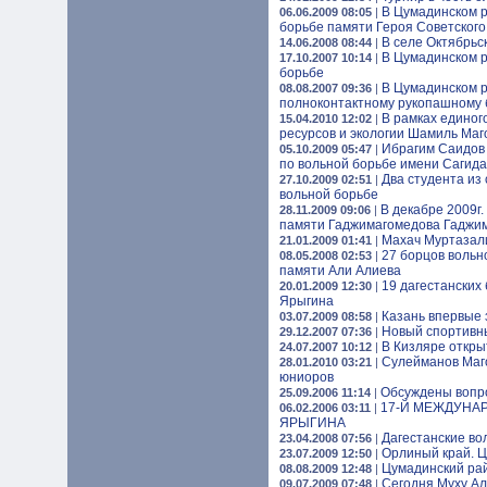
В Цумадинском р
06.06.2009 08:05
|
борьбе памяти Героя Советског
В селе Октябрьс
14.06.2008 08:44
|
В Цумадинском р
17.10.2007 10:14
|
борьбе
В Цумадинском 
08.08.2007 09:36
|
полноконтактному рукопашному
В рамках единог
15.04.2010 12:02
|
ресурсов и экологии Шамиль Ма
Ибрагим Саидов 
05.10.2009 05:47
|
по вольной борьбе имени Сагид
Два студента из
27.10.2009 02:51
|
вольной борьбе
В декабре 2009г.
28.11.2009 09:06
|
памяти Гаджимагомедова Гаджи
Махач Муртазали
21.01.2009 01:41
|
27 борцов вольн
08.05.2008 02:53
|
памяти Али Алиева
19 дагестанских
20.01.2009 12:30
|
Ярыгина
Казань впервые 
03.07.2009 08:58
|
Новый спортивны
29.12.2007 07:36
|
В Кизляре откр
24.07.2007 10:12
|
Сулейманов Маго
28.01.2010 03:21
|
юниоров
Обсуждены вопро
25.09.2006 11:14
|
17-Й МЕЖДУНА
06.02.2006 03:11
|
ЯРЫГИНА
Дагестанские во
23.04.2008 07:56
|
Орлиный край. Ц
23.07.2009 12:50
|
Цумадинский рай
08.08.2009 12:48
|
Сегодня Муху Ал
09.07.2009 07:48
|