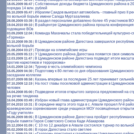
Собственные доходы бюджета Цумадинского района в 20
18.05.2009 06:47
|
порядка 14 млн. рублей
Ибрагим Саидов выиграл автомобиль - главный приз II р
05.10.2009 05:47
|
по вольной борьбе имени Сагида Муртазалиева
В раздел персоналии добавлено более 45 участников ВОВ
28.08.2009 03:39
|
В райцентре Цумадинского района прошла конференция
19.04.2010 09:10
|
годовщине ВОв
Команда Махачкалы стала победительницей культурно-с
03.09.2009 12:04
|
«Горянка»
В Цумадинском районе Дагестана завершился республик
13.10.2008 09:35
|
вольной борьбе
Проводи на олимпийские игры
21.08.2004 03:27
|
У Цумадинского района Дагестана появится своя символ
20.05.2009 05:13
|
В Цумадинском районе Дагестана подведут итоги масшт
12.03.2009 11:47
|
против наркотиков и терроризма»
Турнир в честь олимпийского чемпиона
14.01.2009 12:34
|
Подготовку к 80-летию со дня образования Цумадинского
15.05.2009 04:30
|
заседании коллегии
Казань впервые за последние 25 лет принимает сильней
03.07.2009 08:58
|
На пост главы поселковой администрации в Цумадинско
07.10.2009 12:19
|
человек
Подведени итогов открытого запроса предложений на с
14.04.2008 05:00
|
на речке тиндинка
Избран новый глава администрации Цумадинского район
16.04.2006 03:49
|
В середине марта этого года в с. Агвали прошел IV-й рай
07.04.2010 10:31
|
краеведческое соревнование среди учащихся МОУ посвящённые открыти
«Году учителя»
В Цумадинском районе Дагестана пройдет республиканск
06.06.2009 08:05
|
борьбе памяти Героя Советского Союза Кади Абакарова
С 10 по 12 декабря в Агвали состоялся турнир по вольно
20.12.2004 01:09
|
В горах Дагестана стало светлее
05.02.2008 01:05
|
«Газпром» приступил к газификации Цумадинского район
23.11.2009 02:18
|