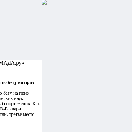
УМАДА.ру»
по бегу на приз
о бегу на приз
инских наук,
30 спортсменов. Как
 В-Гаквари
ли, третье место