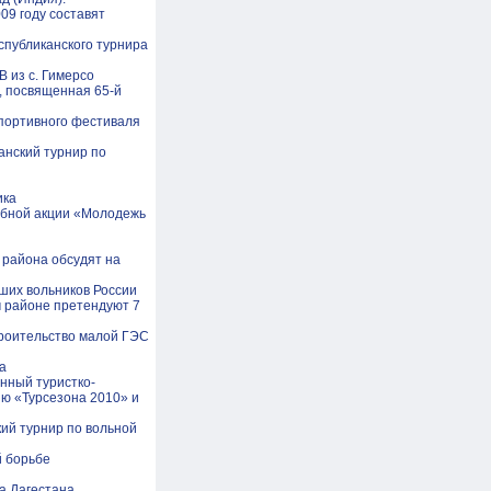
09 году составят
еспубликанского турнира
 из с. Гимерсо
, посвященная 65-й
портивного фестиваля
анский турнир по
ика
абной акции «Молодежь
 района обсудят на
ших вольников России
м районе претендуют 7
троительство малой ГЭС
а
онный туристко-
ю «Турсезона 2010» и
ий турнир по вольной
й борьбе
а Дагестана