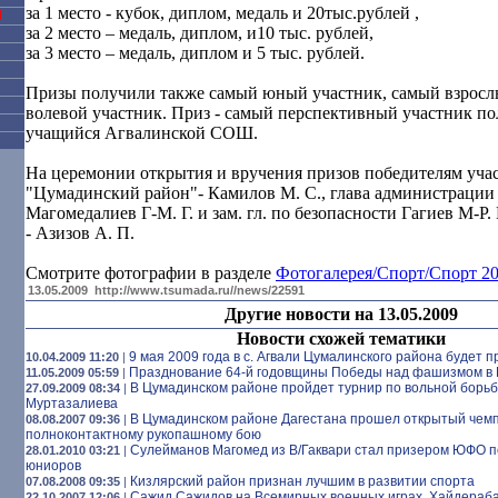
за 1 место - кубок, диплом, медаль и 20тыс.рублей ,
Я
за 2 место – медаль, диплом, и10 тыс. рублей,
за 3 место – медаль, диплом и 5 тыс. рублей.
Призы получили также самый юный участник, самый взросл
волевой участник. Приз - самый перспективный участник п
учащийся Агвалинской СОШ.
На церемонии открытия и вручения призов победителям учас
"Цумадинский район"- Камилов М. С., глава администрации 
Магомедалиев Г-М. Г. и зам. гл. по безопасности Гагиев М-Р.
- Азизов А. П.
Смотрите фотографии в разделе
Фотогалерея/Спорт/Спорт 2
13.05.2009
http://www.tsumada.ru//news/22591
Другие новости на 13.05.2009
Новости схожей тематики
9 мая 2009 года в с. Агвали Цумалинского района будет
10.04.2009 11:20
|
Празднование 64-й годовщины Победы над фашизмом в 
11.05.2009 05:59
|
В Цумадинском районе пройдет турнир по вольной борьб
27.09.2009 08:34
|
Муртазалиева
В Цумадинском районе Дагестана прошел открытый чем
08.08.2007 09:36
|
полноконтактному рукопашному бою
Сулейманов Магомед из В/Гаквари стал призером ЮФО по
28.01.2010 03:21
|
юниоров
Кизлярский район признан лучшим в развитии спорта
07.08.2008 09:35
|
Сажид Сажидов на Всемирных военных играх. Хайдераба
22.10.2007 12:06
|