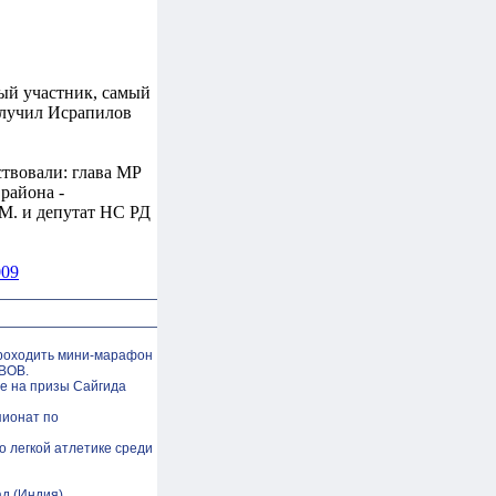
ый участник, самый
олучил Исрапилов
твовали: глава МР
района -
 М. и депутат НС РД
009
 проходить мини-марафон
ВОВ.
е на призы Сайгида
пионат по
 легкой атлетике среди
д (Индия).