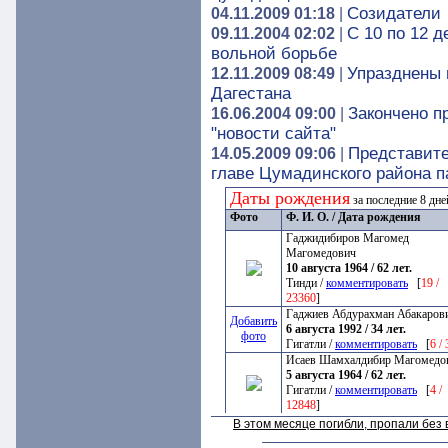
Созидатели
04.11.2009 01:18
|
С 10 по 12 д
09.11.2004 02:02
|
вольной борьбе
Упразднены 
12.11.2009 08:49
|
Дагестана
Закончено п
16.06.2004 09:00
|
"новости сайта"
Представите
14.05.2009 09:06
|
главе Цумадинского района п
Даты рождения
за последние 8 дн
Фото
Ф. И. О. / Дата рождения
Гаджидибиров Магомед
Магомедович
10 августа 1964 / 62 лет.
Тинди /
комментировать
[
19 /
23360
]
Гаджиев Абдурахман Абакаров
Добавить
6 августа 1992 / 34 лет.
фото
Гигатли /
комментировать
[
6 /
Исаев Шамхалдибир Магомедо
5 августа 1964 / 62 лет.
Гигатли /
комментировать
[
4 /
12848
]
В этом месяце погибли, пропали бе