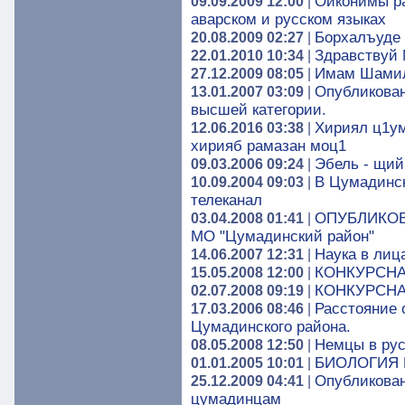
Ойконимы ра
09.09.2009 12:00
|
аварском и русском языках
Борхалъуде р
20.08.2009 02:27
|
Здравствуй
22.01.2010 10:34
|
Имам Шамил
27.12.2009 08:05
|
Опубликован
13.01.2007 03:09
|
высшей категории.
Хириял ц1ум
12.06.2016 03:38
|
хирияб рамазан моц1
Эбель - щий
09.03.2006 09:24
|
В Цумадинс
10.09.2004 09:03
|
телеканал
ОПУБЛИКО
03.04.2008 01:41
|
МО "Цумадинский район"
Наука в лиц
14.06.2007 12:31
|
КОНКУРСН
15.05.2008 12:00
|
КОНКУРСНАЯ
02.07.2008 09:19
|
Расстояние 
17.03.2006 08:46
|
Цумадинского района.
Немцы в рус
08.05.2008 12:50
|
БИОЛОГИЯ
01.01.2005 10:01
|
Опубликован
25.12.2009 04:41
|
цумадинцам