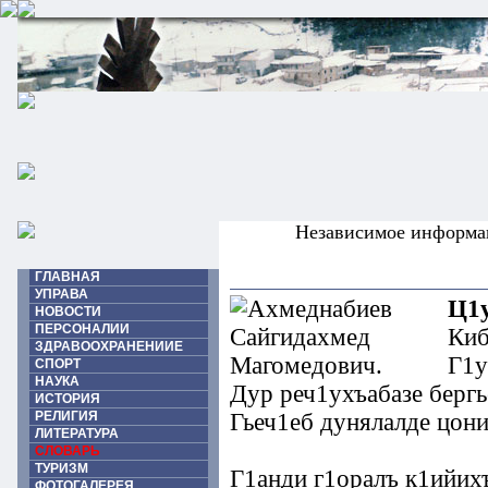
Независимое информа
ГЛАВНАЯ
УПРАВА
Ц1у
НОВОСТИ
ПЕРСОНАЛИИ
Киб
ЗДРАВООХРАНЕНИИЕ
Г1у
СПОРТ
НАУКА
Дур реч1ухъабазе берг
ИСТОРИЯ
РЕЛИГИЯ
Гьеч1еб дунялалде цони
ЛИТЕРАТУРА
СЛОВАРЬ
ТУРИЗМ
Г1анди г1оралъ к1ийихъ
ФОТОГАЛЕРЕЯ