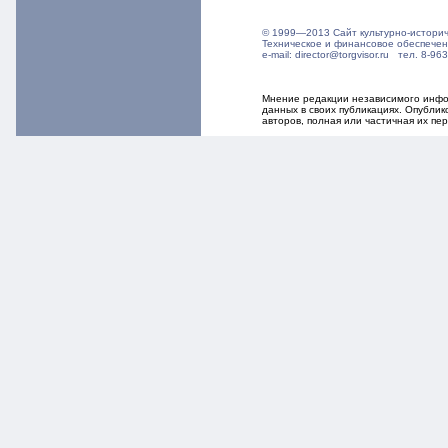
© 1999—2013 Сайт культурно-истори
Техническое и финансовое обеспече
e-mail: director@torgvisor.ru тел. 8-
Мнение редакции независимого инфор
данных в своих публикациях. Опубли
авторов, полная или частичная их п