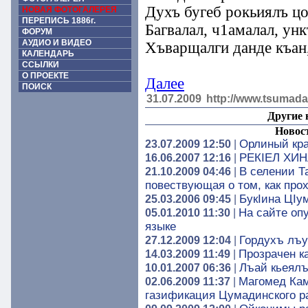
Духъ бугеб рокьиялъ цо
НОВАЯ ФОТОГАЛЕРЕЯ
ПЕРЕПИСЬ 1886г.
Багвалал, ч1амалал, ун
ФОРУМ
АУДИО И ВИДЕО
Хъварщалги данде къан,
КАЛЕНДАРЬ
ССЫЛКИ
О ПРОЕКТЕ
Далее
ПОИСК
31.07.2009
http://www.tsumada
Другие 
Новос
Орлиный кра
23.07.2009 12:50
|
РЕКIЕЛ ХИ
16.06.2007 12:16
|
В селении Т
21.10.2009 04:46
|
повествующая о том, как про
БукIина ЦIу
25.03.2006 09:45
|
На сайте оп
05.01.2010 11:30
|
языке
Гордухъ лъу
27.12.2009 12:04
|
Прозрачен ка
14.03.2009 11:49
|
Лъай кьеялъ
10.01.2007 06:36
|
Магомед Кам
02.06.2009 11:37
|
газификация Цумадинского р