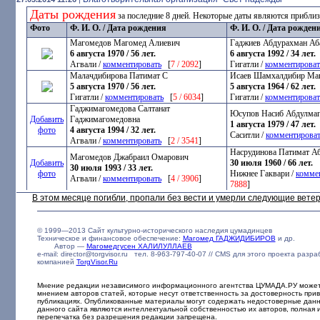
Даты рождения
за последние 8 дней. Некоторые даты являются прибли
Фото
Ф. И. О. / Дата рождения
Ф. И. О. / Дата рожден
Магомедов Магомед Алиевич
Гаджиев Абдурахман Аб
6 августа 1970 / 56 лет.
6 августа 1992 / 34 лет.
Агвали /
комментировать
[
7 / 2092
]
Гигатли /
комментироват
Малачдибирова Патимат С
Исаев Шамхалдибир Ма
5 августа 1970 / 56 лет.
5 августа 1964 / 62 лет.
Гигатли /
комментировать
[
5 / 6034
]
Гигатли /
комментироват
Гаджимагомедова Салтанат
Юсупов Насиб Абдулма
Добавить
Гаджимагомедовна
1 августа 1979 / 47 лет.
фото
4 августа 1994 / 32 лет.
Саситли /
комментирова
Агвали /
комментировать
[
2 / 3541
]
Насрудинова Патимат А
Магомедов Джабраил Омарович
Добавить
30 июля 1960 / 66 лет.
30 июля 1993 / 33 лет.
фото
Нижнее Гаквари /
комме
Агвали /
комментировать
[
4 / 3906
]
7888
]
В этом месяце погибли, пропали без вести и умерли следующие вет
© 1999—2013 Сайт культурно-исторического наследия цумадинцев
Техническое и финансовое обеспечение:
Магомед ГАДЖИДИБИРОВ
и др.
Автор —
Магомедгусен ХАЛИЛУЛЛАЕВ
e-mail: director@torgvisor.ru тел. 8-963-797-40-07 // CMS для этого проекта разр
компанией
TorgVisor.Ru
Мнение редакции независимого информационного агентства ЦУМАДА.РУ может 
мнением авторов статей, которые несут ответственность за достоверность при
публикациях. Опубликованные материалы могут содержать недостоверные дан
данного сайта являются интеллектуальной собственностью их авторов, полная 
перепечатка без разрешения редакции запрещена.