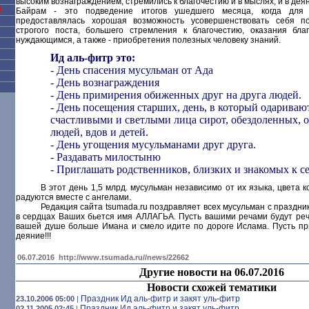
высоким вознаграждением, стремились к благочестию и в мыслях, и в де
Я
Байрам - это подведение итогов ушедшего месяца, когда для 
предоставлялась хорошая возможность усовершенствовать себя п
строгого поста, большего стремления к благочестию, оказания бл
нуждающимся, а также - приобретения полезных человеку знаний.
Ид аль-фитр это:
- День спасения мусульман от Ада
- День вознаграждения
- День примирения обиженных друг на друга людей.
- День посещения старших, день, в который одариваю
счастливыми и светлыми лица сирот, обездоленных, 
людей, вдов и детей.
- День угощения мусульманами друг друга.
- Раздавать милостыню
- Приглашать родственников, близких и знакомых к с
В этот день 1,5 млрд. мусульман независимо от их языка, цвета 
радуются вместе с ангелами.
Редакция сайта tsumada.ru поздравляет всех мусульман с праздни
в сердцах Ваших бьется имя АЛЛАГЬА. Пусть вашими речами будут реч
вашей душе больше Имана и смело идите по дороге Ислама. Пусть п
деяние!!!
06.07.2016
http://www.tsumada.ru//news/22662
Другие новости на 06.07.2016
Новости схожей тематики
Праздник Ид аль-фитр и закят уль-фитр
23.10.2006 05:00
|
Праздник Ид аль-фитр и закят уль-фитр
02.11.2005 02:45
|