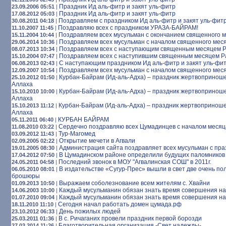
Праздник Ид аль-фитр и закят уль-фитр
23.09.2006 05:51
|
Праздник Ид аль-фитр и закят уль-фитр
17.08.2012 05:03
|
Поздравляем с праздником Ид аль-фитр и закят уль-фит
30.08.2011 04:18
|
Поздравляю всех с праздником УРАЗА-БАЙРАМ!
11.10.2007 11:45
|
Поздравляем всех мусульман с окончанием священного 
15.11.2004 10:44
|
Поздравляем всех мусульман с началом священного мес
29.06.2014 10:36
|
Поздравляем всех с наступающим священным месяцем 
08.07.2013 10:34
|
Поздравляем всех с наступившим священным месяцем 
15.10.2004 07:47
|
С наступающим праздником Ид аль-фитр и закят уль-фи
06.08.2013 02:43
|
Поздравляем всех мусульман с началом священного мес
12.09.2007 10:54
|
Курбан-Байрам (Ид-аль-Адха) – праздник жертвопринош
25.10.2012 01:50
|
Аллаха
Курбан-Байрам (Ид-аль-Адха) – праздник жертвопринош
15.10.2010 10:00
|
Аллаха
Курбан-Байрам (Ид-аль-Адха) – праздник жертвопринош
15.10.2013 11:12
|
Аллаха
КУРБАН БАЙРАМ
05.11.2011 06:40
|
Сердечно поздравляю всех Цумадинцев с началом месяц
11.08.2010 03:22
|
Тур-Магомед
03.09.2012 11:43
|
Открытие мечети в Агвали
02.09.2005 02:22
|
Администрация сайта поздравляет всех мусульман с пр
19.01.2005 08:30
|
В Цумадинском районе определили будущих паломников
17.04.2012 07:50
|
Последний звонок в МОУ "Агвалинская СОШ" в 2011г.
24.05.2011 04:58
|
В издательстве «Сугур-Прес» вышли в свет две очень п
06.05.2010 08:01
|
брошюры
Выражаем соболезнование всем жителям с. Хвайни
01.09.2013 10:50
|
Каждый мусульманин обязан знать время совершения на
14.06.2003 10:00
|
Каждый мусульманин обязан знать время совершения на
01.07.2010 09:04
|
Сегодня начал работать домен цумада.рф
18.11.2010 11:10
|
День пожилых людей
23.10.2012 06:33
|
В с. Ричаганих провели праздник первой борозди
25.03.2011 01:36
|
Благотворительная организация -Свет надежды-
27.03.2014 11:26
|